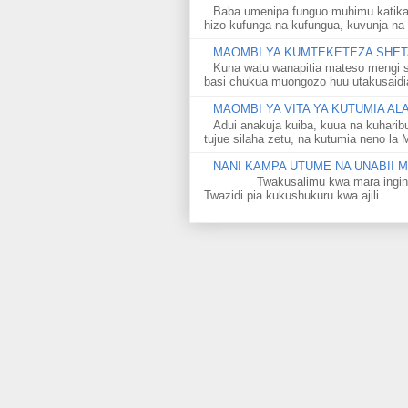
Baba umenipa funguo muhimu katika
hizo kufunga na kufungua, kuvunja na 
MAOMBI YA KUMTEKETEZA SHETA
Kuna watu wanapitia mateso mengi s
basi chukua muongozo huu utakusaidia 
MAOMBI YA VITA YA KUTUMIA A
Adui anakuja kuiba, kuua na kuharib
tujue silaha zetu, na kutumia neno la 
NANI KAMPA UTUME NA UNABII
Twakusalimu kwa mara ingine kati
Twazidi pia kukushukuru kwa ajili ...