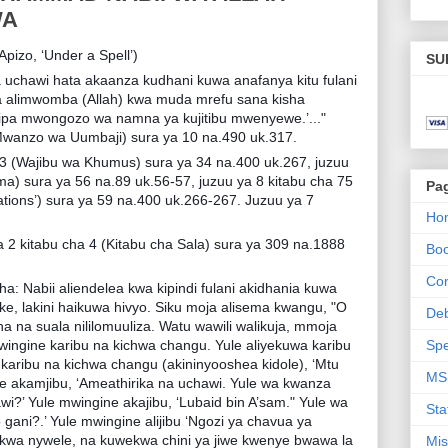
WA
izo, ‘Under a Spell’)
SU
wa uchawi hata akaanza kudhani kuwa anafanya kitu fulani
a alimwomba (Allah) kwa muda mrefu sana kisha
pa mwongozo wa namna ya kujitibu mwenyewe.’..."
(Mwanzo wa Uumbaji) sura ya 10 na.490 uk.317.
53 (Wajibu wa Khumus) sura ya 34 na.400 uk.267, juzuu
a) sura ya 56 na.89 uk.56-57, juzuu ya 8 kitabu cha 75
Pa
tions’) sura ya 59 na.400 uk.266-267. Juzuu ya 7
Ho
 2 kitabu cha 4 (Kitabu cha Sala) sura ya 309 na.1888
Bo
Con
a: Nabii aliendelea kwa kipindi fulani akidhania kuwa
e, lakini haikuwa hivyo. Siku moja alisema kwangu, "O
De
 na suala nililomuuliza. Watu wawili walikuja, mmoja
wingine karibu na kichwa changu. Yule aliyekuwa karibu
Spe
karibu na kichwa changu (akininyooshea kidole), ‘Mtu
MS
e akamjibu, ‘Ameathirika na uchawi. Yule wa kwanza
awi?’ Yule mwingine akajibu, ‘Lubaid bin A’sam." Yule wa
Sta
 gani?.’ Yule mwingine alijibu ‘Ngozi ya chavua ya
ekwa nywele, na kuwekwa chini ya jiwe kwenye bwawa la
Mis