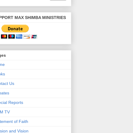
PPORT MAX SHIMBA MINISTRIES
ges
me
oks
tact Us
bates
cial Reports
M TV
tement of Faith
sion and Vision