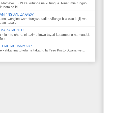
 Mathayo 16:19 za kufunga na kufungua. Ninatumia funguo
kubamiza kil...
NI "NGUVU ZA GIZA"
ana, wengine wamefungwa katika vifungo bila wao kujijuwa
au itasaid...
LAMA ZA MUNGU
u kila kitu chetu, ni lazima kuwa tayari kupambana na maadui,
Mun...
 MTUME MUHAMMAD?
ka jina tukufu na takatifu la Yesu Kristo Bwana wetu.