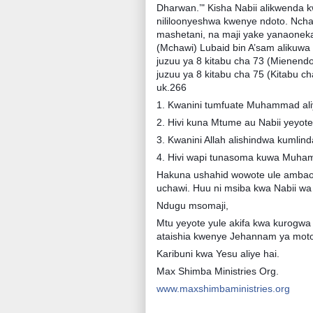
Dharwan.’" Kisha Nabii alikwenda kw
nililoonyeshwa kwenye ndoto. Nch
mashetani, na maji yake yanaonek
(Mchawi) Lubaid bin A’sam alikuwa
juzuu ya 8 kitabu cha 73 (Mienend
juzuu ya 8 kitabu cha 75 (Kitabu c
uk.266
1. Kwanini tumfuate Muhammad al
2. Hivi kuna Mtume au Nabii yeyote
3. Kwanini Allah alishindwa kuml
4. Hivi wapi tunasoma kuwa Muha
Hakuna ushahid wowote ule amba
uchawi. Huu ni msiba kwa Nabii wa
Ndugu msomaji,
Mtu yeyote yule akifa kwa kurogwa
ataishia kwenye Jehannam ya mo
Karibuni kwa Yesu aliye hai.
Max Shimba Ministries Org.
www.maxshimbaministries.org