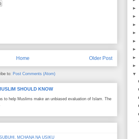
►
►
►
►
►
►
►
Home
Older Post
►
▼
ibe to:
Post Comments (Atom)
 MUSLIM SHOULD KNOW
ons to help Muslims make an unbiased evaluation of Islam. The
.
SUBUHI, MCHANA NA USIKU