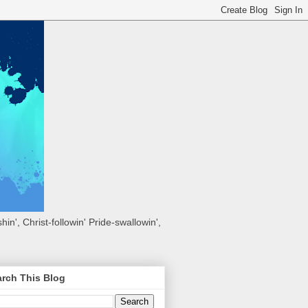
hin', Christ-followin' Pride-swallowin',
rch This Blog