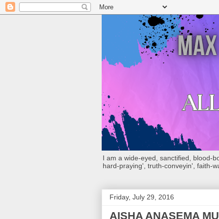
I am a wide-eyed, sanctified, blood-boug
hard-praying', truth-conveyin', faith-w
Friday, July 29, 2016
AISHA ANASEMA MU