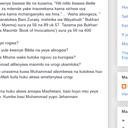
enye bwawa lile na kusema, "Hili ndilo bwawa lilelile
How
a za mitende yake inaonekana kama vichwa vya
ana kama mchanganyiko wa hina."… ‘Aisha aliongeza, "
Sal
 anatokea Bani Zuraiq, mshirika wa Wayahudi." Bukhari
o Myema) sura ya 56 na.89 uk.57. Tazama pia Bukhari
Kat
ha Maombi ‘Book of Invocations’) sura ya 59 na.400
If y
iye rogwa?
Mis
 yule kwenye Biblia na yeye alirogwa?
The
inda Mtume wake kutoka nguvu za kurogwa?
Exp
mmad alifanyiwa maombi na urogi ukamtoka?
o unasema kuwa Muhammad aliombewa na kutokwa huo
 Allah kufa huku akiwa amefanyiwa urogi.
Ma
 na huku akiwa amejaa Mashetani, basi huyo mtu yeye
Vie
to. Kumbe basi Muhammad yupo Jehannam.
Ma
►
►