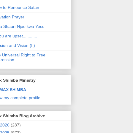
 to Renounce Satan
vation Prayer
a Shauri-Njoo kwa Yesu
ou are upset............
sion and Vision (II)
 Universal Right to Free
ression:
x Shimba Ministry
MAX SHIMBA
w my complete profile
x Shimba Blog Archive
2026
(287)
2025
(973)