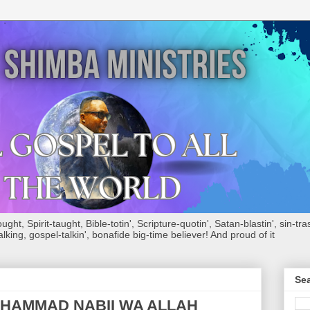
ht, Spirit-taught, Bible-totin', Scripture-quotin', Satan-blastin', sin-tras
alking, gospel-talkin', bonafide big-time believer! And proud of it
Sea
HAMMAD NABII WA ALLAH