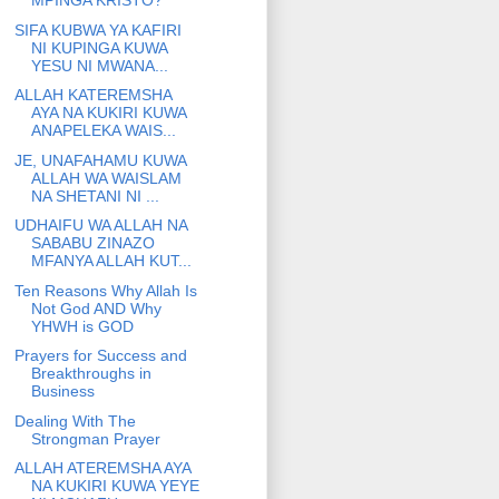
MPINGA KRISTO?
SIFA KUBWA YA KAFIRI
NI KUPINGA KUWA
YESU NI MWANA...
ALLAH KATEREMSHA
AYA NA KUKIRI KUWA
ANAPELEKA WAIS...
JE, UNAFAHAMU KUWA
ALLAH WA WAISLAM
NA SHETANI NI ...
UDHAIFU WA ALLAH NA
SABABU ZINAZO
MFANYA ALLAH KUT...
Ten Reasons Why Allah Is
Not God AND Why
YHWH is GOD
Prayers for Success and
Breakthroughs in
Business
Dealing With The
Strongman Prayer
ALLAH ATEREMSHA AYA
NA KUKIRI KUWA YEYE