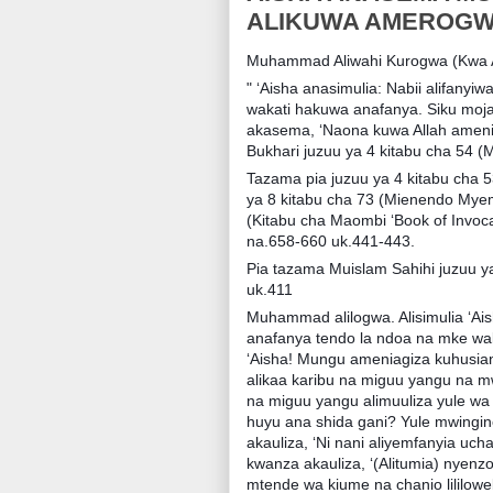
ALIKUWA AMEROG
Muhammad Aliwahi Kurogwa (Kwa Ap
" ‘Aisha anasimulia: Nabii alifanyi
wakati hakuwa anafanya. Siku moj
akasema, ‘Naona kuwa Allah ameni
Bukhari juzuu ya 4 kitabu cha 54 
Tazama pia juzuu ya 4 kitabu cha 
ya 8 kitabu cha 73 (Mienendo Myem
(Kitabu cha Maombi ‘Book of Invoca
na.658-660 uk.441-443.
Pia tazama Muislam Sahihi juzuu ya
uk.411
Muhammad alilogwa. Alisimulia ‘Aish
anafanya tendo la ndoa na mke wak
‘Aisha! Mungu ameniagiza kuhusiana
alikaa karibu na miguu yangu na m
na miguu yangu alimuuliza yule wa 
huyu ana shida gani? Yule mwingin
akauliza, ‘Ni nani aliyemfanyia uch
kwanza akauliza, ‘(Alitumia) nyenzo
mtende wa kiume na chanio lililow