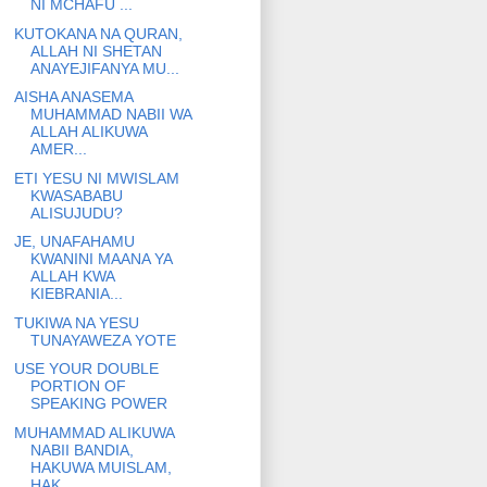
NI MCHAFU ...
KUTOKANA NA QURAN,
ALLAH NI SHETAN
ANAYEJIFANYA MU...
AISHA ANASEMA
MUHAMMAD NABII WA
ALLAH ALIKUWA
AMER...
ETI YESU NI MWISLAM
KWASABABU
ALISUJUDU?
JE, UNAFAHAMU
KWANINI MAANA YA
ALLAH KWA
KIEBRANIA...
TUKIWA NA YESU
TUNAYAWEZA YOTE
USE YOUR DOUBLE
PORTION OF
SPEAKING POWER
MUHAMMAD ALIKUWA
NABII BANDIA,
HAKUWA MUISLAM,
HAK...