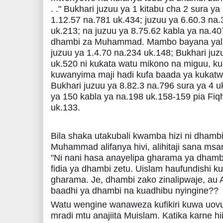
. ." Bukhari juzuu ya 1 kitabu cha 2 sura ya
1.12.57 na.781 uk.434; juzuu ya 6.60.3 na.
uk.213; na juzuu ya 8.75.62 kabla ya na.40
dhambi za Muhammad. Mambo bayana yali
juzuu ya 1.4.70 na.234 uk.148; Bukhari juz
uk.520 ni kukata watu mikono na miguu, 
kuwanyima maji hadi kufa baada ya kukatw
Bukhari juzuu ya 8.82.3 na.796 sura ya 4 u
ya 150 kabla ya na.198 uk.158-159 pia Fiq
uk.133.
Bila shaka utakubali kwamba hizi ni dhambi
Muhammad alifanya hivi, alihitaji sana msama
"Ni nani hasa anayelipa gharama ya dhambi
fidia ya dhambi zetu. Uislam haufundishi k
gharama. Je, dhambi zako zinalipwaje, au 
baadhi ya dhambi na kuadhibu nyingine??
Watu wengine wanaweza kufikiri kuwa uovu
mradi mtu anajiita Muislam. Katika karne 