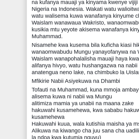
na kufanya mauaji ya kinyama kwenye vijiji
Nigeria na Indonesia. Wakati watu walioit
watu walisema kuwa wanafanya kinyume cha
Waislam wanawaua Wakristo, wanaomwabud
kusikia mtu yeyote akisema wanafanya kin
Muhammad.
Nisamehe kwa kusema bila kuficha kiasi hiki
wanaomwabudu Mungu yanayofanywa na W
Waislam wanapohalalisha mauaji haya kwa
alifanya hivyo, watu hushangazwa na nabi
anatengua neno lake, na chimbuko la Uisl
Mfikirie Nabii Asiyekuwa na Dhambi
Tofauti na Muhammad, kuna mmoja ambay
alisema kuwa ni nabii wa Mungu
alitimiza mamia ya unabii na maana zake
hakuwahi kusamehewa, kwa sababu hakuwa
kusamehewa
Hakuwahi kuua, wala kutishia maisha ya msa
Alikuwa na kiwango cha juu sana cha uadili
la ndoa kwa kutumia nguvu)