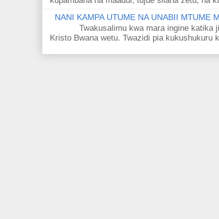
kupambana na maadui, tujue silaha zetu, na k
NANI KAMPA UTUME NA UNABII MTUME
Twakusalimu kwa mara ingine katika jina 
Kristo Bwana wetu. Twazidi pia kukushukuru kwa