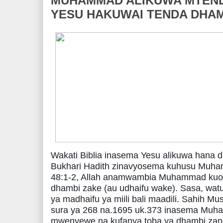
MUHAMMAD ALIKUWA MTEND
YESU HAKUWAI TENDA DHAM
Wakati Biblia inasema Yesu alikuwa hana d
Bukhari Hadith zinavyosema kuhusu Muham
48:1-2, Allah anamwambia Muhammad kuo
dhambi zake (au udhaifu wake). Sasa, watu
ya madhaifu ya miili bali maadili. Sahih Mu
sura ya 268 na.1695 uk.373 inasema Muham
mwenyewe na kufanya toba ya dhambi zan