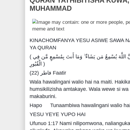
QURAN YATHIBITISHA KUWA, 
MUHAMMAD
KINACHOMFANYA YESU ASIWE SAWA NA 
YA QURAN
( وَمَا يَسْتَوِي الْأَحْيَاءُ وَلَا الْأَمْوَاتُ ۚ إِنَّ اللَّهَ يُسْمِعُ مَن يَشَاءُ ۖ وَمَا أَنتَ بِمُسْمِعٍ مَّن فِي
الْقُبُورِ )
فاطر (22) Faatir
Wala hawalingani walio hai na maiti. Hak
humsikilizisha amtakaye. Wala wewe si wa k
makaburini.
Hapo
Tunaambiwa hawalingani walio hai 
YESU YEYE YUPO HAI
Ufunuo 1:17 Nami nilipomwona, nalianguk