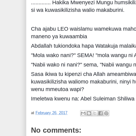
............. Hakika Mwenyezi Mungu humsik
si wa kuwasikilizisha walio makaburini.
Cha ajabu LEO waislamu wamekuwa mahod
maneno ya kuwaambia
Abdallah tukiondoka hapa Watakuja malaik
"Mola wako nani?" SEMA! "mola wangu ni A
"Nabii wako ni nani?" sema, "Nabii wangu
Sasa ikiwa tu kipenzi cha Allah ameambi
kuwasikilizisha waliomo makaburini, niny
wenu mmeutoa wapi?
Imeletwa kwenu na: Abel Suleiman Shiliwa
at
February 26, 2017
No comments: