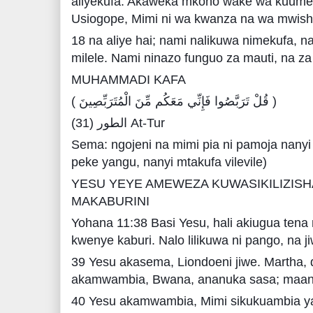
aliyekufa. Akaweka mkono wake wa kuume 
Usiogope, Mimi ni wa kwanza na wa mwish
18 na aliye hai; nami nalikuwa nimekufa, na
milele. Nami ninazo funguo za mauti, na za
MUHAMMADI KAFA
( قُلْ تَرَبَّصُوا فَإِنِّي مَعَكُم مِّنَ الْمُتَرَبِّصِينَ )
الطور (31) At-Tur
Sema: ngojeni na mimi pia ni pamoja nanyi 
peke yangu, nanyi mtakufa vilevile)
YESU YEYE AMEWEZA KUWASIKILIZISH
MAKABURINI
Yohana 11:38 Basi Yesu, hali akiugua tena 
kwenye kaburi. Nalo lilikuwa ni pango, na 
39 Yesu akasema, Liondoeni jiwe. Martha, d
akamwambia, Bwana, ananuka sasa; maana
40 Yesu akamwambia, Mimi sikukuambia y