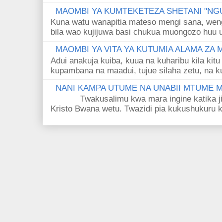
MAOMBI YA KUMTEKETEZA SHETANI "NGU
Kuna watu wanapitia mateso mengi sana, wen
bila wao kujijuwa basi chukua muongozo huu ut
MAOMBI YA VITA YA KUTUMIA ALAMA ZA
Adui anakuja kuiba, kuua na kuharibu kila kitu
kupambana na maadui, tujue silaha zetu, na k
NANI KAMPA UTUME NA UNABII MTUME
Twakusalimu kwa mara ingine katika jina 
Kristo Bwana wetu. Twazidi pia kukushukuru kwa