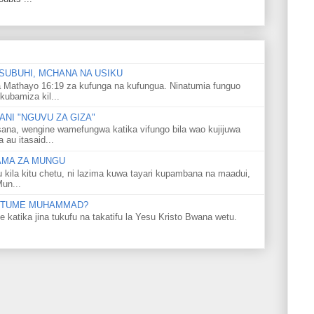
SUBUHI, MCHANA NA USIKU
 Mathayo 16:19 za kufunga na kufungua. Ninatumia funguo
kubamiza kil...
NI "NGUVU ZA GIZA"
ana, wengine wamefungwa katika vifungo bila wao kujijuwa
au itasaid...
LAMA ZA MUNGU
u kila kitu chetu, ni lazima kuwa tayari kupambana na maadui,
Mun...
 MTUME MUHAMMAD?
ka jina tukufu na takatifu la Yesu Kristo Bwana wetu.