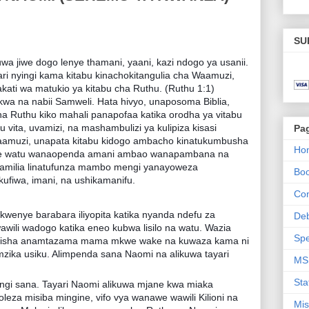
SU
wa jiwe dogo lenye thamani, yaani, kazi ndogo ya usanii.
ari nyingi kama kitabu kinachokitangulia cha Waamuzi,
ati wa matukio ya kitabu cha Ruthu. (Ruthu 1:1)
ndikwa na nabii Samweli. Hata hivyo, unaposoma Biblia,
a Ruthu kiko mahali panapofaa katika orodha ya vitabu
 vita, uvamizi, na mashambulizi ya kulipiza kisasi
Pa
 Waamuzi, unapata kitabu kidogo ambacho kinatukumbusha
Ho
 watu wanaopenda amani ambao wanapambana na
a kifamilia linatufunza mambo mengi yanayoweza
Bo
ufiwa, imani, na ushikamanifu.
Con
wenye barabara iliyopita katika nyanda ndefu za
De
wili wadogo katika eneo kubwa lisilo na watu. Wazia
Spe
, kisha anamtazama mama mkwe wake na kuwaza kama ni
mzika usiku. Alimpenda sana Naomi na alikuwa tayari
MS
Sta
ingi sana. Tayari Naomi alikuwa mjane kwa miaka
leza misiba mingine, vifo vya wanawe wawili Kilioni na
Mis