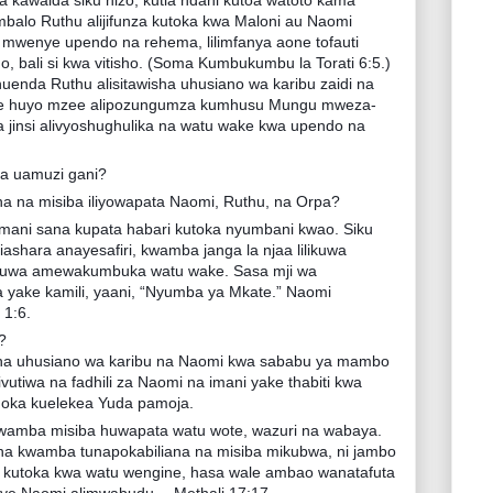
 kawaida siku hizo, kutia ndani kutoa watoto kama
mbalo Ruthu alijifunza kutoka kwa Maloni au Naomi
mwenye upendo na rehema, lilimfanya aone tofauti
 bali si kwa vitisho. (Soma Kumbukumbu la Torati 6:5.)
uenda Ruthu alisitawisha uhusiano wa karibu zaidi na
ke huyo mzee alipozungumza kumhusu Mungu mweza-
a jinsi alivyoshughulika na watu wake kwa upendo na
ya uamuzi gani?
na na misiba iliyowapata Naomi, Ruthu, na Orpa?
mani sana kupata habari kutoka nyumbani kwao. Siku
biashara anayesafiri, kwamba janga la njaa lilikuwa
likuwa amewakumbuka watu wake. Sasa mji wa
 yake kamili, yaani, “Nyumba ya Mkate.” Naomi
1:6.
?
sha uhusiano wa karibu na Naomi kwa sababu ya mambo
vutiwa na fadhili za Naomi na imani yake thabiti kwa
doka kuelekea Yuda pamoja.
 kwamba misiba huwapata watu wote, wazuri na wabaya.
usha kwamba tunapokabiliana na misiba mikubwa, ni jambo
izo kutoka kwa watu wengine, hasa wale ambao wanatafuta