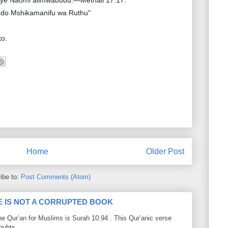
aye Naomi alimwabudu.—Methali 17:17.
do Mshikamanifu wa Ruthu"
o.
Home
Older Post
ibe to:
Post Comments (Atom)
LE IS NOT A CORRUPTED BOOK
he Qur’an for Muslims is Surah 10:94 . This Qur’anic verse
ubts ...