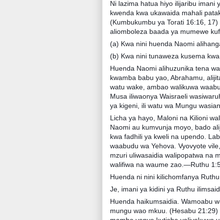
Ni lazima hatua hiyo ilijaribu imani 
kwenda kwa ukawaida mahali patak
(Kumbukumbu ya Torati 16:16, 17) N
aliomboleza baada ya mumewe kuf
(a) Kwa nini huenda Naomi aliha
(b) Kwa nini tunaweza kusema kwa
Huenda Naomi alihuzunika tena wa
kwamba babu yao, Abrahamu, alijit
watu wake, ambao walikuwa waabu
Musa iliwaonya Waisraeli wasiwaru
ya kigeni, ili watu wa Mungu was
Licha ya hayo, Maloni na Kilioni 
Naomi au kumvunja moyo, bado ali
kwa fadhili ya kweli na upendo. 
waabudu wa Yehova. Vyovyote vile
mzuri uliwasaidia walipopatwa na 
walifiwa na waume zao.—Ruthu 1:5
Huenda ni nini kilichomfanya Ruth
Je, imani ya kidini ya Ruthu ilimsa
Huenda haikumsaidia. Wamoabu wal
mungu wao mkuu. (Hesabu 21:29) In