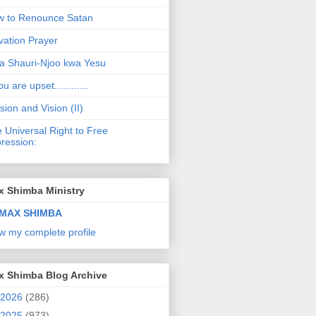
 to Renounce Satan
vation Prayer
a Shauri-Njoo kwa Yesu
ou are upset............
sion and Vision (II)
 Universal Right to Free
ression:
x Shimba Ministry
MAX SHIMBA
w my complete profile
x Shimba Blog Archive
2026
(286)
2025
(973)