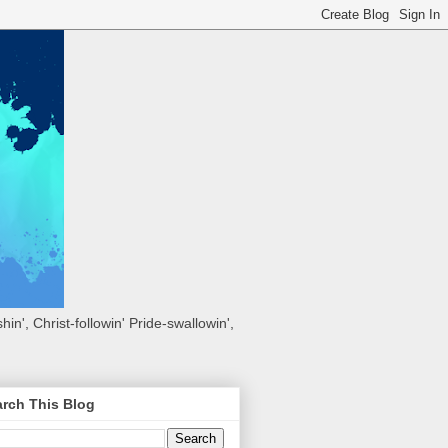
hin', Christ-followin' Pride-swallowin',
rch This Blog