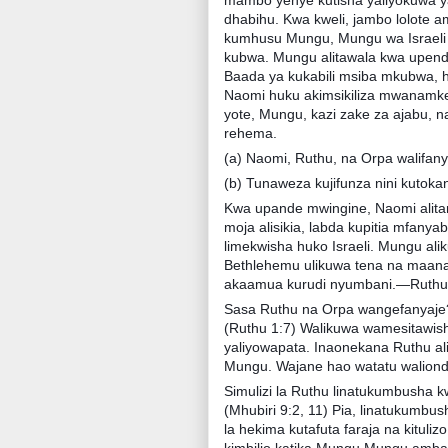
mambo yenye kutisha yaliyokuwa ya
dhabihu. Kwa kweli, jambo lolote a
kumhusu Mungu, Mungu wa Israeli 
kubwa. Mungu alitawala kwa upendo,
Baada ya kukabili msiba mkubwa, h
Naomi huku akimsikiliza mwanam
yote, Mungu, kazi zake za ajabu, n
rehema.
(a) Naomi, Ruthu, na Orpa walifan
(b) Tunaweza kujifunza nini kutoka
Kwa upande mwingine, Naomi alita
moja alisikia, labda kupitia mfanya
limekwisha huko Israeli. Mungu a
Bethlehemu ulikuwa tena na maana
akaamua kurudi nyumbani.—Ruthu 
Sasa Ruthu na Orpa wangefanyaje
(Ruthu 1:7) Walikuwa wamesitawi
yaliyowapata. Inaonekana Ruthu ali
Mungu. Wajane hao watatu walion
Simulizi la Ruthu linatukumbusha
(Mhubiri 9:2, 11) Pia, linatukumb
la hekima kutafuta faraja na kitul