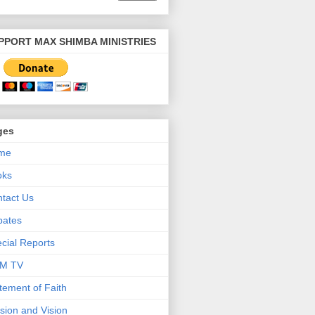
PPORT MAX SHIMBA MINISTRIES
ges
me
oks
tact Us
bates
cial Reports
M TV
tement of Faith
sion and Vision