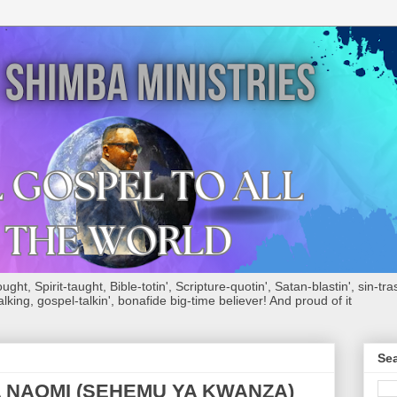
ht, Spirit-taught, Bible-totin', Scripture-quotin', Satan-blastin', sin-tras
alking, gospel-talkin', bonafide big-time believer! And proud of it
Sea
A NAOMI (SEHEMU YA KWANZA)