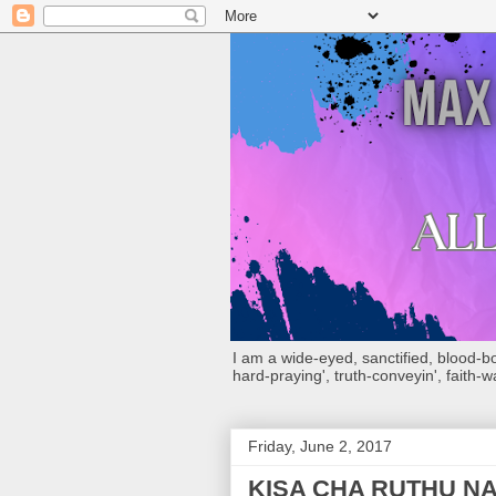
I am a wide-eyed, sanctified, blood-boug
hard-praying', truth-conveyin', faith-w
Friday, June 2, 2017
KISA CHA RUTHU N