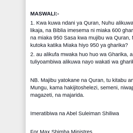
MASWALI:-
1. Kwa kuwa ndani ya Quran, Nuhu alikuwa
likaja, na Biblia imesema ni miaka 600 ghari
na miaka 950 Sasa kwa mujibu wa Quran, N
kutoka katika Miaka hiyo 950 ya gharika?
2. au alikufa mwaka huo huo wa Gharika, 
tuliyoambiwa alikuwa nayo wakati wa ghar
NB. Majibu yatokane na Quran, tu kitabu 
Mungu, kama hakijitoshelezi, semeni, niw
magazeti, na majarida.
Imeratibiwa na Abel Suleiman Shiliwa
For Max Shimba Ministres