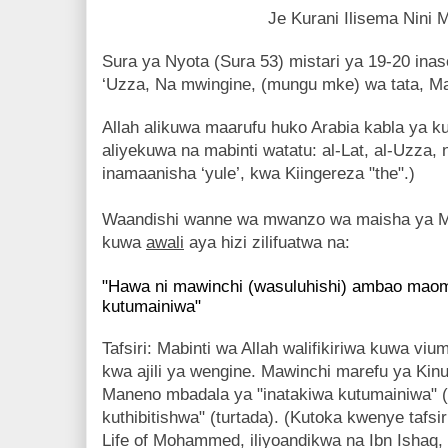
Je Kurani Ilisema Nini
Sura ya Nyota (Sura 53) mistari ya 19-20 in
‘Uzza, Na mwingine, (mungu mke) wa tata, M
Allah alikuwa maarufu huko Arabia kabla ya 
aliyekuwa na mabinti watatu: al-Lat, al-Uzza
inamaanisha ‘yule’, kwa Kiingereza "the".)
Waandishi wanne wa mwanzo wa maisha ya 
kuwa
awali
aya hizi zilifuatwa na:
"Hawa ni mawinchi (wasuluhishi) ambao mao
kutumainiwa"
Tafsiri: Mabinti wa Allah walifikiriwa kuwa 
kwa ajili ya wengine. Mawinchi marefu ya Kinumi
Maneno mbadala ya "inatakiwa kutumainiwa" (t
kuthibitishwa" (turtada). (Kutoka kwenye tafsi
Life of Mohammed, iliyoandikwa na Ibn Ishaq,