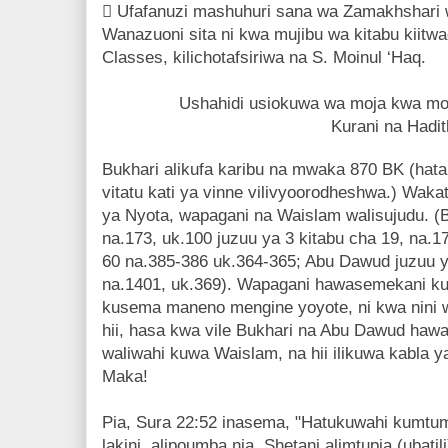
 Ufafanuzi mashuhuri sana wa Zamakhshari 
Wanazuoni sita ni kwa mujibu wa kitabu kiitw
Classes, kilichotafsiriwa na S. Moinul ‘Haq.
Ushahidi usiokuwa wa moja kwa moj
Kurani na Hadit
Bukhari alikufa karibu na mwaka 870 BK (hat
vitatu kati ya vinne vilivyoorodheshwa.) Wa
ya Nyota, wapagani na Waislam walisujudu. (B
na.173, uk.100 juzuu ya 3 kitabu cha 19, na.17
60 na.385-386 uk.364-365; Abu Dawud juzuu y
na.1401, uk.369). Wapagani hawasemekani ku
kusema maneno mengine yoyote, ni kwa nini wa
hii, hasa kwa vile Bukhari na Abu Dawud ha
waliwahi kuwa Waislam, na hii ilikuwa kabla 
Maka!
Pia, Sura 22:52 inasema, "Hatukuwahi kumtu
lakini, alipoumba nia, Shetani alimtupia (ubatil