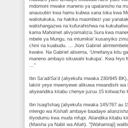
mdomoni mwake maneno ya upatanisho na masi
anausubiri kwa hamu kubwa sana toka kwa M
waliotukuka, na hakika maombezi yao yanatak
walishangazwa na kufurahishwa na kukubaliw
kama Mahomet alivyoimalizia Sura kwa manen
mbele ya Mungu, na mtumikie’ kusanyiko zima
chini na kuabudu. … Jioni Gabriel alimtembele
kwake. Na Gabriel alisema, ‘Umefanya kitu g
maneno ambayo sikuwahi kukupa’. Kwa hiyo 
…"
Ibn Sa’ad/Sa’d (aliyekufa mwaka 230/845 BK), 
lakini yeye mwenyewe alikuwa mwandishi wa 
aliyeandika kitabu chenye juzuu 15 kiitwacho K
Ibn Isaq/Ishaq (aliyekufa mwaka 145/767 au 
mlengo wa Kishafi ambaye baadaye alianzis
iliyodumu kwa muda mfupi. Aliandika kitabu ki
(Maisha ya Nabii wa Allah). "[Wahamiaji] walib