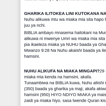
GHARIKA ILITOKEA LINI KUTOKANA NA
Nuhu alikuwa mtu wa miaka mia sita hapo h
juu ya nchi.
BIBLIA ambayo mnasema haitokani na Mu
alikuwa ni mwenye Umri wa miaka mia sita 
pia ikaeleza miaka ya NUHU baada ya Gha
Mwanzo 9:28 Na Nuhu akaishi baada ya ile
hamsini.
NUHU ALIKUFA NA MIAKA MINGAPI?
29 
miaka mia kenda na hamsini, akafa.
Tunaambiwa na BIBLIA kuwa, Nuhu aliishi 
(350) baada ya gharika ya maji, akafa akiw
hamsini (950) HIYO NDIYO MIAKA ya mais
zaidi ya miaka hiyo, sasa twende Quran kish