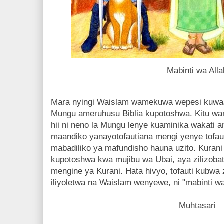
Mabinti wa Alla
Mara nyingi Waislam wamekuwa wepesi kuwa
Mungu ameruhusu Biblia kupotoshwa. Kitu wa
hii ni neno la Mungu lenye kuaminika wakati am
maandiko yanayotofautiana mengi yenye tofaut
mabadiliko ya mafundisho hauna uzito. Kurani
kupotoshwa kwa mujibu wa Ubai, aya zilizobat
mengine ya Kurani. Hata hivyo, tofauti kubwa 
iliyoletwa na Waislam wenyewe, ni "mabinti wa
Muhtasari