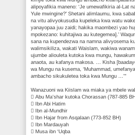
alipoyafikia maneno: ‘Je umewafikiria al-Lat n
Yule mwingine?’ Shetani alimlaumu, kwa saba
na vitu alivyokusudia kupeleka kwa watu wak
yanayopaa juu zaidi; hakika maombezi yao hu
mpokezano: kuhitajiwa au kutegemea].’ Waquray
sana na kupendezwa na namna alivyosema ku
walimsikiliza, wakati Waislam, wakiwa wanam
ujumbe aliouleta kutoka kwa mungu, hawaku
anaota, au kafanya makosa. … Kisha [baadaye
wa Mungu na kusema, ‘Muhammad, umefanya 
ambacho sikukuletea toka kwa Mungu …’"
Wanazuoni wa Kiislam wa miaka ya mbele wali
 Abu Ma’shar kutoka Chorassan (787-885 B
 Ibn Abi Hatim
 Ibn al-Mundhir
 Ibn Hajar from Asqalaan (773-852 BH)
 Ibn Mardauyah
 Musa ibn ‘Uqba