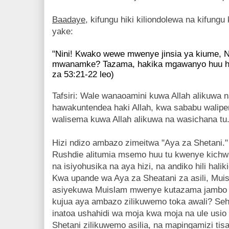
Baadaye
, kifungu hiki kiliondolewa na kifungu
yake:
"Nini! Kwako wewe mwenye jinsia ya kiume,
mwanamke? Tazama, hakika mgawanyo huu ha
za 53:21-22 leo)
Tafsiri: Wale wanaoamini kuwa Allah alikuwa n
hawakuntendea haki Allah, kwa sababu walip
walisema kuwa Allah alikuwa na wasichana tu
Hizi ndizo ambazo zimeitwa "Aya za Shetani."
Rushdie alitumia msemo huu tu kwenye kichw
na isiyohusika na aya hizi, na andiko hili halik
Kwa upande wa Aya za Sheatani za asili, Mui
asiyekuwa Muislam mwenye kutazama jambo hi
kujua aya ambazo zilikuwemo toka awali? Sehe
inatoa ushahidi wa moja kwa moja na ule usi
Shetani zilikuwemo asilia, na mapingamizi tisa