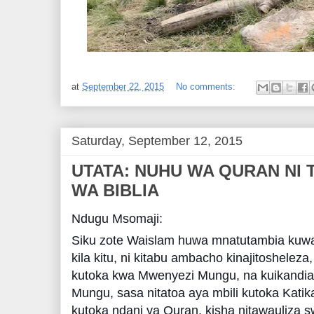
at
September 22, 2015
No comments:
Saturday, September 12, 2015
UTATA: NUHU WA QURAN NI 
WA BIBLIA
Ndugu Msomaji:
Siku zote Waislam huwa mnatutambia kuwa, 
kila kitu, ni kitabu ambacho kinajitoshele
kutoka kwa Mwenyezi Mungu, na kuikandia
Mungu, sasa nitatoa aya mbili kutoka Katik
kutoka ndani ya Quran, kisha nitawauliza sw