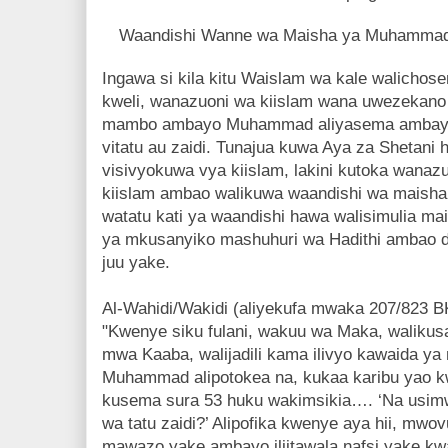
Waandishi Wanne wa Maisha ya Muhammad:
Ingawa si kila kitu Waislam wa kale walich
kweli, wanazuoni wa kiislam wana uwezekano
mambo ambayo Muhammad aliyasema ambayo
vitatu au zaidi. Tunajua kuwa Aya za Shetani
visivyokuwa vya kiislam, lakini kutoka wanaz
kiislam ambao walikuwa waandishi wa mais
watatu kati ya waandishi hawa walisimulia m
ya mkusanyiko mashuhuri wa Hadithi ambao dh
juu yake.
Al-Wahidi/Wakidi (aliyekufa mwaka 207/823 BK
"Kwenye siku fulani, wakuu wa Maka, waliku
mwa Kaaba, walijadili kama ilivyo kawaida ya
Muhammad alipotokea na, kukaa karibu yao kw
kusema sura 53 huku wakimsikia…. ‘Na usimw
wa tatu zaidi?’ Alipofika kwenye aya hii, mwov
mawazo yake ambayo iliitawala nafsi yake kwa