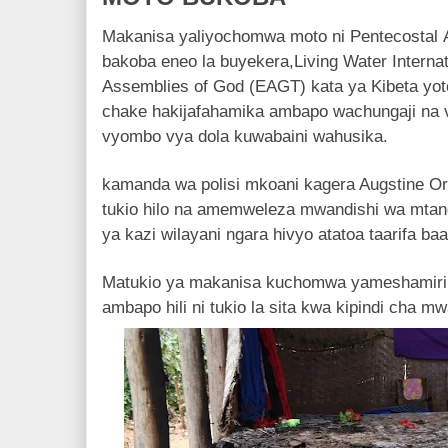
Makanisa yaliyochomwa moto ni Pentecostal 
bakoba eneo la buyekera,Living Water Internat
Assemblies of God (EAGT) kata ya Kibeta yot
chake hakijafahamika ambapo wachungaji na 
vyombo vya dola kuwabaini wahusika.
kamanda wa polisi mkoani kagera Augstine O
tukio hilo na amemweleza mwandishi wa mtan
ya kazi wilayani ngara hivyo atatoa taarifa ba
Matukio ya makanisa kuchomwa yameshamiri 
ambapo hili ni tukio la sita kwa kipindi cha 