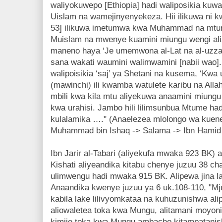
waliyokuwepo [Ethiopia] hadi waliposikia ku
Uislam na wamejinyenyekeza. Hii ilikuwa ni 
53] ilikuwa imetumwa kwa Muhammad na mtum
Muislam na mwenye kuamini miungu wengi alis
maneno haya ‘Je umemwona al-Lat na al-uzza?
sana wakati waumini walimwamini [nabii wao].
walipoisikia ‘saj’ ya Shetani na kusema, ‘Kwa
(mawinchi) ili kwamba watulete karibu na Allah.
mbili kwa kila mtu aliyekuwa anaamini miungu 
kwa urahisi. Jambo hili lilimsunbua Mtume had
kulalamika …." (Anaelezea mlolongo wa kuene
Muhammad bin Ishaq -> Salama -> Ibn Hamid 
Ibn Jarir al-Tabari (aliyekufa mwaka 923 BK)
Kishati aliyeandika kitabu chenye juzuu 38 ch
ulimwengu hadi mwaka 915 BK. Alipewa jina la
Anaandika kwenye juzuu ya 6 uk.108-110, "Mj
kabila lake lilivyomkataa na kuhuzunishwa a
aliowaletea toka kwa Mungu, alitamani moyon
kimjie toka kwa Mungu ambacho kitampatanish