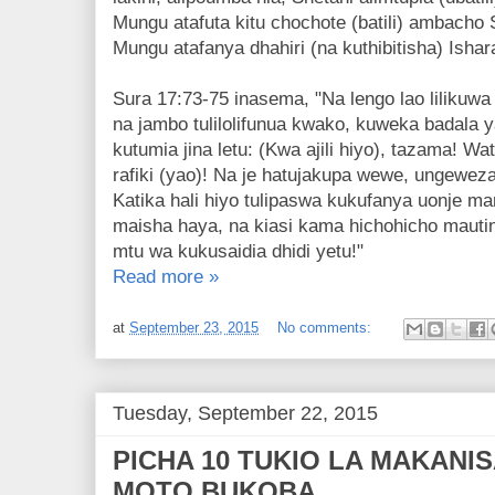
Mungu atafuta kitu chochote (batili) ambacho 
Mungu atafanya dhahiri (na kuthibitisha) Ish
Sura 17:73-75 inasema, "Na lengo lao lilikuwa
na jambo tulilolifunua kwako, kuweka badala y
kutumia jina letu: (Kwa ajili hiyo), tazama!
rafiki (yao)! Na je hatujakupa wewe, ungewez
Katika hali hiyo tulipaswa kukufanya uonje m
maisha haya, na kiasi kama hichohicho mautin
mtu wa kukusaidia dhidi yetu!"
Read more »
at
September 23, 2015
No comments:
Tuesday, September 22, 2015
PICHA 10 TUKIO LA MAKANI
MOTO BUKOBA