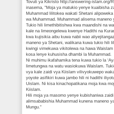
Tovuti ya Kikristo http://answering-islam.org
inasema, "Moja ya matukio yenye kuaibisha z
Muhammad lilitokea wakati Shetani alipowe
wa Muhammad. Muhammad alisema maneno ya
Tukio hili limethibitishwa kwa maandishi na 
kale na limeongelewa kwenye Hadithi na Kuran
kwa kujisikia aibu kuwa nabii wao aliyejit
maneno ya Shetani, walikana kuwa tukio hili li
kwingi vimekuwa vikitolewa na hawa Waislam wa
kosa lenye kuhusisha dhambi la Muhammad.
Ni muhimu ikafahamika tena kuwa tukio la ‘Ay
limetungwa na watu wasiokuwa Waislam. Tukio
vya kale zaidi vya Kiislam vilivyokuwepo wa
yoyote asifikiri kuwa jambo hili ni hadithi il
Uislam. Ni kisa kinachopatikana moja kwa mo
Kiislam.
Hili moja ya masomo yenye kubishaniwa zaidi
alimsababishia Muhammad kunena maneno ya
Mungu."