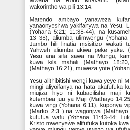
Mwana na Roho Mtakatifu” (Math
wakorintho wa pili 13:14.
Matendo ambayo yanaweza kuf
yanaonyeshwa yakifanywa na Yesu. Li
(Yohana 5:21; 11:38-44), na kusame
13 38), aliumba ulimwengu (Yohana 
Jambo hili linatia msisitizo wakati
Yahweh aliumba akiwa peke yake. (I
Yesu ana sifa sawa na Mungu, kama
kuwa kila mahali (Mathayo 18:20
(Mathayo 16:21), muweza yote (Yohan
Yesu alithibitishi wengi kuwa yeye ni 
mingi aliyoifanya na hata akafufuka 
miujiza hiyo ni kubadilisha maji 
kutembea juu ya Maji (Mathayo 14:25),
kuwa vingi (Yohana 6:11), kuponya vi
(Marko 2:3 ),na wagonjwa (Mathayo 
kufufua wafu (Yohana 11:43-44; Luk
Kristo mwenyewe alifufuka kutoka kwa 
yenye miungu yenye uwezo wa ufufu