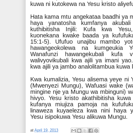
kuwa ni kutokewa na Yesu kristo aliyef
Hata kama mtu angekataa baadhi ya 
haya yanatosha kumfanya akubal
kuthibitisha Injili: Kufa kwa Yes
kuonekana kwake baada ya kufufuk
15:1-5). Ufufuo unajibu mambo yo
hawangeokolewa na kumgeukia Ye
Wanafunzi hawangekubali kufa
walivyovikubali kwa ajili ya imani ya
kwa ajili ya jambo analolitambua kuwa 
Kwa kumalizia, Yesu alisema yeye ni
(Mwenyezi Mungu), Wafuasi wake (wa
mingine nje ya Mungu wa mbinguni) 
hivyo. Yesu kristo akathibitisha kuw
kufanya miujiza pamoja na kufufuk
linaweza kuyaeleza kwa nini haya 
Yesu isipokuwa Yesu alikuwa Mungu.
at
April 19, 2013