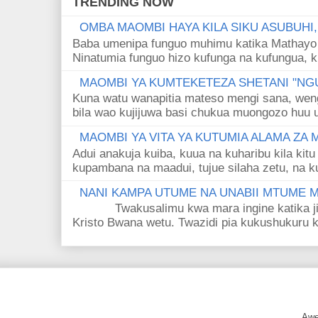
TRENDING NOW
OMBA MAOMBI HAYA KILA SIKU ASUBUHI
Baba umenipa funguo muhimu katika Mathayo 
Ninatumia funguo hizo kufunga na kufungua, k
MAOMBI YA KUMTEKETEZA SHETANI "NGU
Kuna watu wanapitia mateso mengi sana, wen
bila wao kujijuwa basi chukua muongozo huu ut
MAOMBI YA VITA YA KUTUMIA ALAMA ZA
Adui anakuja kuiba, kuua na kuharibu kila kitu
kupambana na maadui, tujue silaha zetu, na k
NANI KAMPA UTUME NA UNABII MTUME
Twakusalimu kwa mara ingine katika jina 
Kristo Bwana wetu. Twazidi pia kukushukuru kwa
Awe