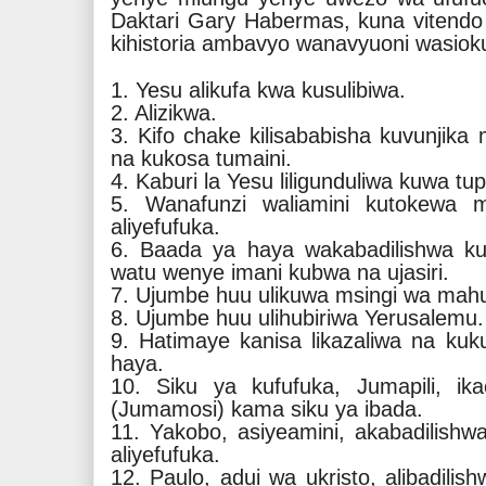
Daktari Gary Habermas, kuna vitendo z
kihistoria ambavyo wanavyuoni wasioku
1. Yesu alikufa kwa kusulibiwa.
2. Alizikwa.
3. Kifo chake kilisababisha kuvunjik
na kukosa tumaini.
4. Kaburi la Yesu liligunduliwa kuwa t
5. Wanafunzi waliamini kutokewa
aliyefufuka.
6. Baada ya haya wakabadilishwa k
watu wenye imani kubwa na ujasiri.
7. Ujumbe huu ulikuwa msingi wa mahub
8. Ujumbe huu ulihubiriwa Yerusalemu.
9. Hatimaye kanisa likazaliwa na ku
haya.
10. Siku ya kufufuka, Jumapili, ik
(Jumamosi) kama siku ya ibada.
11. Yakobo, asiyeamini, akabadilis
aliyefufuka.
12. Paulo, adui wa ukristo, alibadili