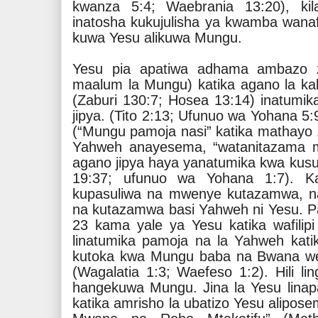
kwanza 5:4; Waebrania 13:20), ki
inatosha kukujulisha ya kwamba wana
kuwa Yesu alikuwa Mungu.
Yesu pia apatiwa adhama ambazo 
maalum la Mungu) katika agano la k
(Zaburi 130:7; Hosea 13:14) inatumik
jipya. (Tito 2:13; Ufunuo wa Yohana 5
(“Mungu pamoja nasi” katika mathayo 1
Yahweh anayesema, “watanitazama mi
agano jipya haya yanatumika kwa kusu
19:37; ufunuo wa Yohana 1:7). 
kupasuliwa na mwenye kutazamwa, na
na kutazamwa basi Yahweh ni Yesu. Pau
23 kama yale ya Yesu katika wafilipi
linatumika pamoja na la Yahweh kat
kutoka kwa Mungu baba na Bwana wet
(Wagalatia 1:3; Waefeso 1:2). Hili l
hangekuwa Mungu. Jina la Yesu linap
katika amrisho la ubatizo Yesu alipose