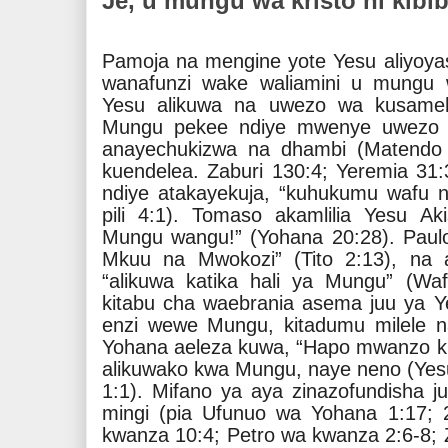
Je, u mungu wa kristo ni kibib
Pamoja na mengine yote Yesu aliyoy
wanafunzi wake waliamini u mungu 
Yesu alikuwa na uwezo wa kusame
Mungu pekee ndiye mwenye uwezo 
anayechukizwa na dhambi (Matendo 
kuendelea. Zaburi 130:4; Yeremia 31
ndiye atakayekuja, “kuhukumu wafu n
pili 4:1). Tomaso akamlilia Yesu 
Mungu wangu!” (Yohana 20:28). Paul
Mkuu na Mwokozi” (Tito 2:13), na 
“alikuwa katika hali ya Mungu” (Wafi
kitabu cha waebrania asema juu ya Ye
enzi wewe Mungu, kitadumu milele na
Yohana aeleza kuwa, “Hapo mwanzo k
alikuwako kwa Mungu, naye neno (Yes
1:1). Mifano ya aya zinazofundisha 
mingi (pia Ufunuo wa Yohana 1:17; 
kwanza 10:4; Petro wa kwanza 2:6-8; Z