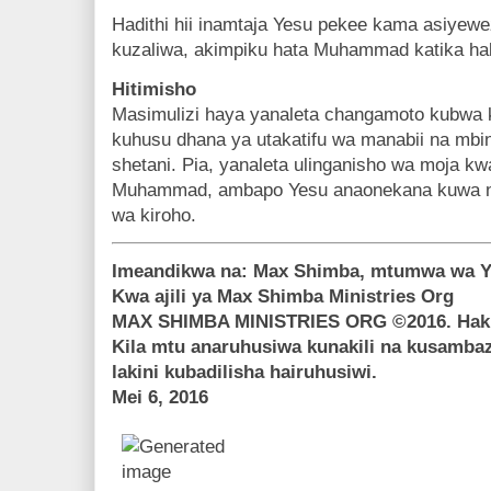
Hadithi hii inamtaja Yesu pekee kama asiyew
kuzaliwa, akimpiku hata Muhammad katika hali
Hitimisho
Masimulizi haya yanaleta changamoto kubwa ka
kuhusu dhana ya utakatifu wa manabii na mbi
shetani. Pia, yanaleta ulinganisho wa moja kw
Muhammad, ambapo Yesu anaonekana kuwa na 
wa kiroho.
Imeandikwa na: Max Shimba, mtumwa wa Y
Kwa ajili ya Max Shimba Ministries Org
MAX SHIMBA MINISTRIES ORG ©2016. Haki 
Kila mtu anaruhusiwa kunakili na kusambaza 
lakini kubadilisha hairuhusiwi.
Mei 6, 2016