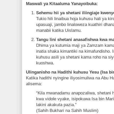
Maswali ya Kitaaluma Yanayoibuka:
Sehemu hii ya shetani iliingiaje kw
Tukio hili linaibua hoja kuhusu hali ya k
upasuaji, jambo linaloweza kuathiri dhana
manabii katika Uislamu.
Tangu lini shetani anasafishwa kwa ma
Dhima ya kutumia maji ya Zamzam kama 
inatia shaka kimantiki na kimafundisho. 
kuhusu asili ya shetani kama roho na s
kuoshwa.
Ulinganisho na Hadithi kuhusu Yesu (Isa bi
Katika hadithi nyingine iliyosimuliwa na Ab
alisema:
“Kila mwanadamu anapozaliwa, shetani h
kwa vidole vyake, isipokuwa Isa bin Mar
lakini akakuta pazia.”
(Sahih Bukhari na Sahih Muslim)