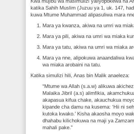
Kwa mujibu wa masimulizi yaliyopokewa na An
katika Sahih Muslim (Juzuu ya 1, uk. 147, had
kuwa Mtume Muhammad alipasuliwa mara nne 
Mara ya kwanza, akiwa na umri wa miaka
Mara ya pili, akiwa na umri wa miaka ku
Mara ya tatu, akiwa na umri wa miaka ar
Mara ya nne, alipokuwa anaandaliwa kwa 
wa miaka arobaini na tatu.
Katika simulizi hili, Anas bin Malik anaeleza:
“Mtume wa Allah (s.a.w) alikuwa akichez
Malaika Jibril (a.s) alimfikia, akamchuk
akapasua kifua chake, akauchukua moyo
kipande cha damu na kusema: ‘Hii ni seh
kutoka kwako.’ Kisha akaosha moyo wak
dhahabu kilichokuwa na maji ya Zamzam
mahali pake.”