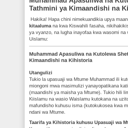
Muhammad Apasuliwa na Kuto
Tathmini ya Kimaandishi na Ki
Hakika! Hapa chini nimekuandikia upya maan
kitaaluma
na kwa Kiswahili fasaha, nikihakiki
ya vyanzo, na lugha inayofaa kwa wasomi na w
Uislamu:
Muhammad Apasuliwa na Kutolewa Sheta
Kimaandishi na Kihistoria
Utangulizi
Tukio la upasuaji wa Mtume Muhammad ili kut
miongoni mwa masimulizi yanayopatikana katika
(maandishi ya maisha ya Mtume). Tukio hili l
Kiislamu na wasio Waislamu kutokana na uzito
mafundisho kuhusu isma (kutokukosea kwa ma
ndani wa Mtume.
Taarifa ya Kihistoria kuhusu Upasuaji w