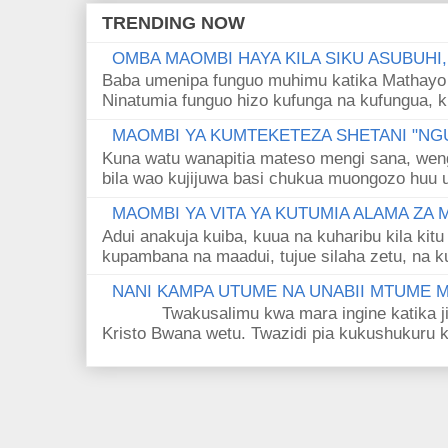
TRENDING NOW
OMBA MAOMBI HAYA KILA SIKU ASUBUHI
Baba umenipa funguo muhimu katika Mathayo 
Ninatumia funguo hizo kufunga na kufungua, k
MAOMBI YA KUMTEKETEZA SHETANI "NGU
Kuna watu wanapitia mateso mengi sana, wen
bila wao kujijuwa basi chukua muongozo huu ut
MAOMBI YA VITA YA KUTUMIA ALAMA ZA
Adui anakuja kuiba, kuua na kuharibu kila kitu
kupambana na maadui, tujue silaha zetu, na k
NANI KAMPA UTUME NA UNABII MTUME
Twakusalimu kwa mara ingine katika jina 
Kristo Bwana wetu. Twazidi pia kukushukuru kwa