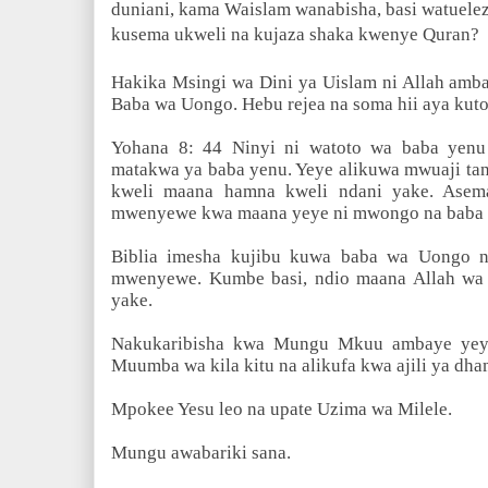
duniani, kama Waislam wanabisha, basi watuele
kusema ukweli na kujaza shaka kwenye Quran?
Hakika Msingi wa Dini ya Uislam ni Allah amb
Baba wa Uongo. Hebu rejea na soma hii aya kuto
Yohana 8: 44 Ninyi ni watoto wa baba yenu I
matakwa ya baba yenu. Yeye alikuwa mwuaji ta
kweli maana hamna kweli ndani yake. Asem
mwenyewe kwa maana yeye ni mwongo na baba 
Biblia imesha kujibu kuwa baba wa Uongo ni
mwenyewe. Kumbe basi, ndio maana Allah wa
yake.
Nakukaribisha kwa Mungu Mkuu ambaye yeye
Muumba wa kila kitu na alikufa kwa ajili ya dha
Mpokee Yesu leo na upate Uzima wa Milele.
Mungu awabariki sana.