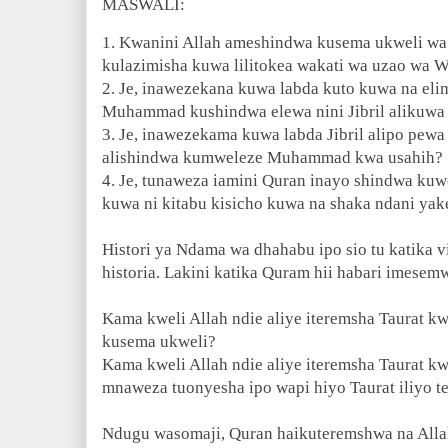
MASWALI:
1. Kwanini Allah ameshindwa kusema ukweli wa
kulazimisha kuwa lilitokea wakati wa uzao wa 
2. Je, inawezekana kuwa labda kuto kuwa na e
Muhammad kushindwa elewa nini Jibril alikuwa
3. Je, inawezekama kuwa labda Jibril alipo pewa
alishindwa kumweleze Muhammad kwa usahih?
4. Je, tunaweza iamini Quran inayo shindwa ku
kuwa ni kitabu kisicho kuwa na shaka ndani yak
Histori ya Ndama wa dhahabu ipo sio tu katika vi
historia. Lakini katika Quram hii habari imes
Kama kweli Allah ndie aliye iteremsha Taurat k
kusema ukweli?
Kama kweli Allah ndie aliye iteremsha Taurat kw
mnaweza tuonyesha ipo wapi hiyo Taurat iliyo 
Ndugu wasomaji, Quran haikuteremshwa na Allah