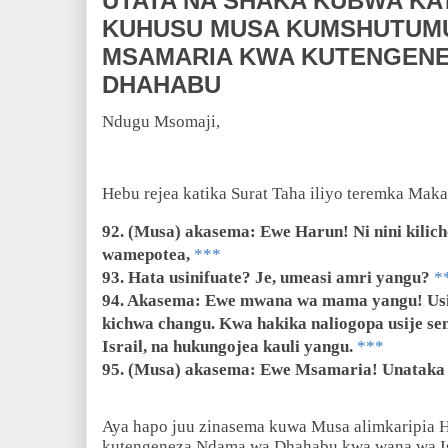
UTATA NA SHAKA KUBWA KA
KUHUSU MUSA KUMSHUTUM
MSAMARIA KWA KUTENGENE
DHAHABU
Ndugu Msomaji,
Hebu rejea katika Surat Taha iliyo teremka Maka
92. (Musa) akasema: Ewe Harun! Ni nini kilich
wamepotea,
***
93. Hata usinifuate? Je, umeasi amri yangu?
*
94. Akasema: Ewe mwana wa mama yangu! Usin
kichwa changu. Kwa hakika naliogopa usije 
Israil, na hukungojea kauli yangu.
***
95. (Musa) akasema: Ewe Msamaria! Unataka 
Aya hapo juu zinasema kuwa Musa alimkaripia
kutengeneza Ndama wa Dhahabu kwa wana wa Is