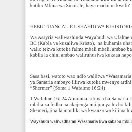
katika Mlima wa Sinai. Je, haya madai ni kweli?
HEBU TUANGALIE USHAHID WA KIHISTORI
Wa Assyria waliwashinda Wayahudi wa Ufalme 
BC (Kabla ya kuzaliwa Kristo), na kuhamia uha
walio tekwa kutoka falme mbali mbali, ambao b
kabila la chini ambao waliruhusiwa kukaaa hapo
Sasa basi, watoto wao ndio waliitwa “Wasamaria
ya Samaria ambayo iliitwa kutoka mwenye ardhi h
“Shermer” (Soma 1 Wafalme 16:24)
.
1 Wafalme 16: 24 Alinunua kilima cha Samaria 
mbilia za fedha na akajenga mji juu ya hicho kil
Shemeri, jina la mmiliki wa kwanza wa kilima hi
Wayahudi waliwadharau Wasamaria kwa sababu mbili,