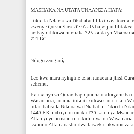
MASHAKA NA UTATA UNAANZIA HAPA:
Tukio la Ndama wa Dhahabu lililo tokea karibu n
kwenye Quran Sura 20: 92-95 hapo juu lilitokea
ambayo ilikuwa ni miaka 725 kabla ya Msamar
721 BC.
Ndugu zanguni,
Leo kwa mara nyingine tena, tunaoana jinsi Quran
sehemu.
Katika aya za Quran hapo juu na ukilinganisha na
Wasamaria, unaona tofauti kubwa sana tokea Wa
tukio halisi la Ndama wa Dhahabu. Tukio la Nda
1446 KK ambayo ni miaka 725 kabla ya Msamaria
Allah yeye anasema eti, kulikuwa na Wasamaria w
kwanini Allah anashindwa kuweka takwimu zak