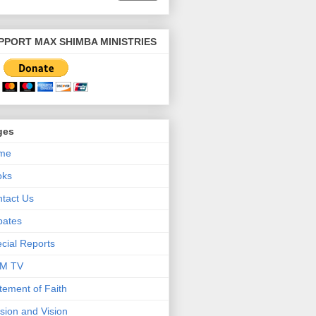
PPORT MAX SHIMBA MINISTRIES
ges
me
oks
tact Us
bates
cial Reports
M TV
tement of Faith
sion and Vision