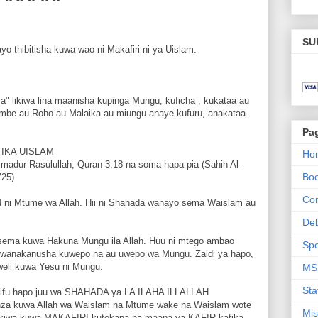
SU
ayo thibitisha kuwa wao ni Makafiri ni ya Uislam.
ra" likiwa lina maanisha kupinga Mungu, kuficha , kukataa au
Kiumbe au Roho au Malaika au miungu anaye kufuru, anakataa
Pa
IKA UISLAM
Ho
dur Rasulullah, Quran 3:18 na soma hapa pia (Sahih Al-
Bo
725)
Con
 ni Mtume wa Allah. Hii ni Shahada wanayo sema Waislam au
De
nasema kuwa Hakuna Mungu ila Allah. Huu ni mtego ambao
Spe
a wanakanusha kuwepo na au uwepo wa Mungu. Zaidi ya hapo,
eli kuwa Yesu ni Mungu.
MS
Sta
inifu hapo juu wa SHAHADA ya LA ILAHA ILLALLAH
unza kuwa Allah wa Waislam na Mtume wake na Waislam wote
Mis
ikiwa kuwa MAKAFIRI kutokana na maana ya KAFIR katika