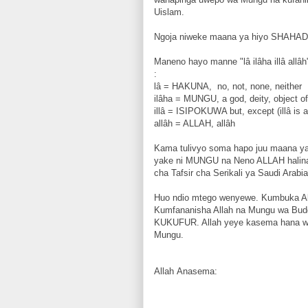
Uislam.
Ngoja niweke maana ya hiyo SHAHAD
Maneno hayo manne "lâ ilâha illâ allâh
:
lâ = HAKUNA, no, not, none, neither
ilâha = MUNGU, a god, deity, object o
illâ = ISIPOKUWA but, except (illâ is a co
allâh = ALLAH, allâh
Kama tulivyo soma hapo juu maana 
yake ni MUNGU na Neno ALLAH halina Ta
cha Tafsir cha Serikali ya Saudi Arabia
Huo ndio mtego wenyewe. Kumbuka All
Kumfananisha Allah na Mungu wa Bud
KUKUFUR. Allah yeye kasema hana wa 
Mungu.
Allah Anasema: