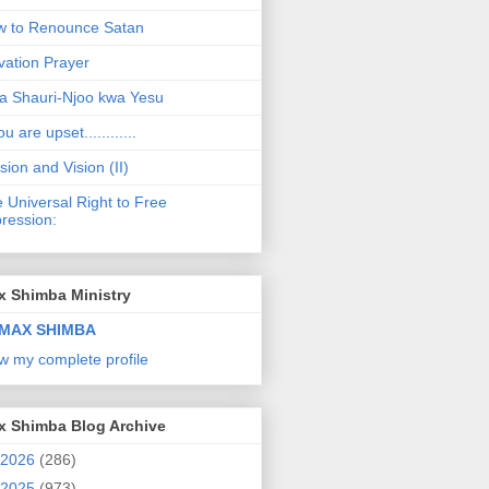
 to Renounce Satan
vation Prayer
a Shauri-Njoo kwa Yesu
ou are upset............
sion and Vision (II)
 Universal Right to Free
ression:
x Shimba Ministry
MAX SHIMBA
w my complete profile
x Shimba Blog Archive
2026
(286)
2025
(973)