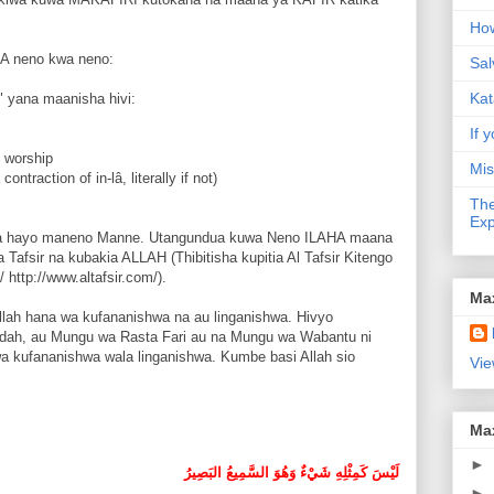
How
A neno kwa neno:
Sal
Kat
" yana maanisha hivi:
If y
f worship
Mis
ntraction of in-lâ, literally if not)
The
Exp
ya hayo maneno Manne. Utangundua kuwa Neno ILAHA maana
fsir na kubakia ALLAH (Thibitisha kupitia Al Tafsir Kitengo
/ http://www.altafsir.com/).
Ma
ah hana wa kufananishwa na au linganishwa. Hivyo
dah, au Mungu wa Rasta Fari au na Mungu wa Wabantu ni
kufananishwa wala linganishwa. Kumbe basi Allah sio
Vie
Ma
►
لَيْسَ كَمِثْلِهِ شَيْءٌ وَهُوَ السَّمِيعُ البَصِيرُ
►