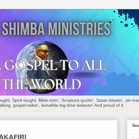
ht, Spirit-taught, Bible-totin', Scripture-quotin', Satan-blastin', sin-tras
alking, gospel-talkin', bonafide big-time believer! And proud of it
Sea
MAKAFIRI