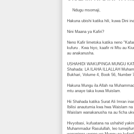
Ndugu msomaji,
Hakuna ubishi katika hili, kuwa Dini in
Nini Maana ya Kafiri?
Neno Kafir limetoka katika neno "Kafa
kufuru . Kwa hiyo, kaafir ni Mtu au 
au anakanusha.
USHAHIDI WAKUPINGA MUNGU KAT
Shahada: LA ILAHA ILLALLAH Muhamma
Bukhari, Volume 4, Book 56, Number 
Hakuna Mungu ila Allah na Muhammad
mtu anaye taka kuwa Muislam.
Hii Shahada katika Surat Ali Imran i
Ibilisi anautumia kwa hwa Waislam n
Waislam wanakanusha na au ficha ukw
Hivyobasi, kufuatana na ushahid yak
Muhammadur Rasulullah, leo tumejif
wanapinga uwepo wa Mungu na kufan