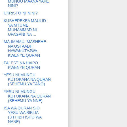
MUNGU MAANA YAKE
NINI?
UKRISTO NI NINI?
KUSHEREKEA MAULID
YA MTUME
MUHAMMAD NI
UPAGANI NA ...
MA-IMAMU, MASHEHE
NA USTAADH
HAWAKUTAJWA
KWENYE QURAN
PALESTINA HAIPO
KWENYE QURAN
YESU NI MUNGU
KUTOKANA NA QURAN
(SEHEMU YA TANO)
YESU NI MUNGU
KUTOKANA NA QURAN
(SEHEMU YA NNE)
ISA WA QURAN SIO
YESU WA BIBLIA
(UTHIBITISHO WA
NANE)