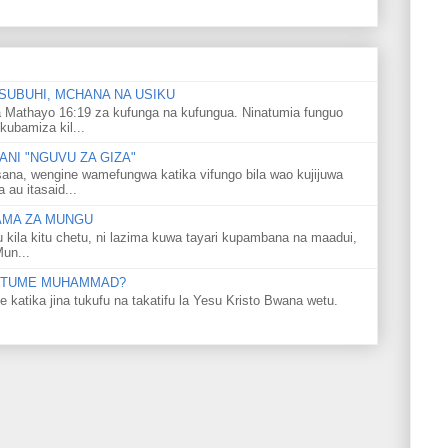
SUBUHI, MCHANA NA USIKU
 Mathayo 16:19 za kufunga na kufungua. Ninatumia funguo
kubamiza kil...
NI "NGUVU ZA GIZA"
ana, wengine wamefungwa katika vifungo bila wao kujijuwa
au itasaid...
LAMA ZA MUNGU
u kila kitu chetu, ni lazima kuwa tayari kupambana na maadui,
Mun...
 MTUME MUHAMMAD?
ka jina tukufu na takatifu la Yesu Kristo Bwana wetu.