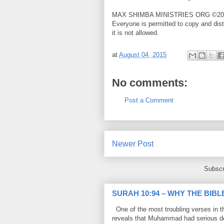
MAX SHIMBA MINISTRIES ORG ©20
Everyone is permitted to copy and dist
it is not allowed.
at
August 04, 2015
No comments:
Post a Comment
Newer Post
Subscr
SURAH 10:94 – WHY THE BIB
One of the most troubling verses in t
reveals that Muhammad had serious do