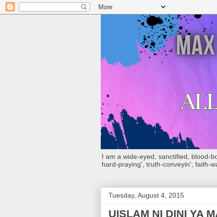
I am a wide-eyed, sanctified, blood-boug
hard-praying', truth-conveyin', faith-w
Tuesday, August 4, 2015
UISLAM NI DINI YA 