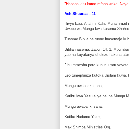
"Hapana kitu kama mfano wake. Naye
Ash-Shuuraa – 11
Hivyo basi, Allah ni Kafir. Muhammad 
Uwepo wa Mungu kwa kusema Shahad
Tusome Biblia na tuone inasemaje k
Biblia inasema: Zaburi 14: 1; Mpum
yao na kuyafanya chukizo hakuna at
Jibu mmesha pata kuhusu mtu yeyote 
Leo tumejifunza kutoka Uislam kuwa
Mungu awabariki sana,
Karibu kwa Yesu aliye hai na Mungu 
Mungu awabariki sana,
Katika Huduma Yake,
Max Shimba Ministries Org.