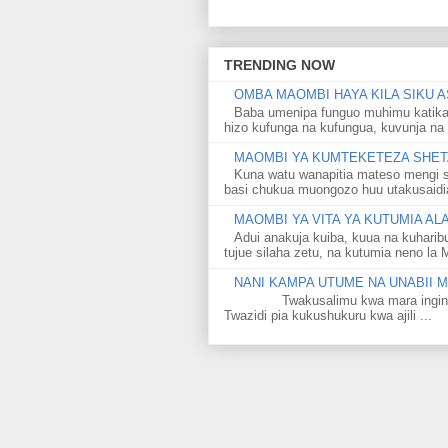
TRENDING NOW
OMBA MAOMBI HAYA KILA SIKU A
Baba umenipa funguo muhimu katika
hizo kufunga na kufungua, kuvunja na 
MAOMBI YA KUMTEKETEZA SHETA
Kuna watu wanapitia mateso mengi s
basi chukua muongozo huu utakusaidia 
MAOMBI YA VITA YA KUTUMIA A
Adui anakuja kuiba, kuua na kuharib
tujue silaha zetu, na kutumia neno la 
NANI KAMPA UTUME NA UNABII
Twakusalimu kwa mara ingine kati
Twazidi pia kukushukuru kwa ajili ...