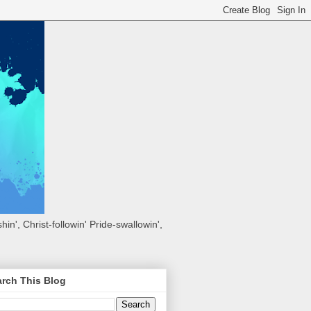
hin', Christ-followin' Pride-swallowin',
rch This Blog