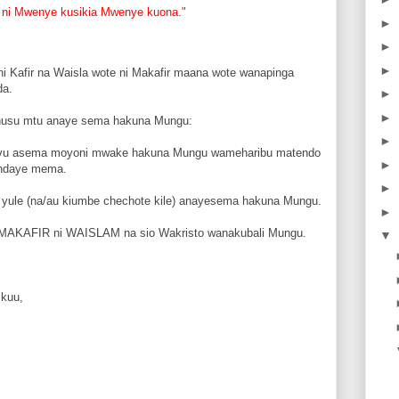
 ni Mwenye kusikia Mwenye kuona."
►
►
►
ni Kafir na Waisla wote ni Makafir maana wote wanapinga
a.
►
►
uhusu mtu anaye sema hakuna Mungu:
►
bavu asema moyoni mwake hakuna Mungu wameharibu matendo
►
endaye mema.
►
yule (na/au kiumbe chechote kile) anayesema hakuna Mungu.
►
, MAKAFIR ni WAISLAM na sio Wakristo wanakubali Mungu.
▼
Mkuu,