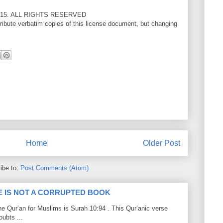
15. ALL RIGHTS RESERVED
ribute verbatim copies of this license document, but changing
Home
Older Post
ibe to:
Post Comments (Atom)
LE IS NOT A CORRUPTED BOOK
he Qur’an for Muslims is Surah 10:94 . This Qur’anic verse
ubts ...