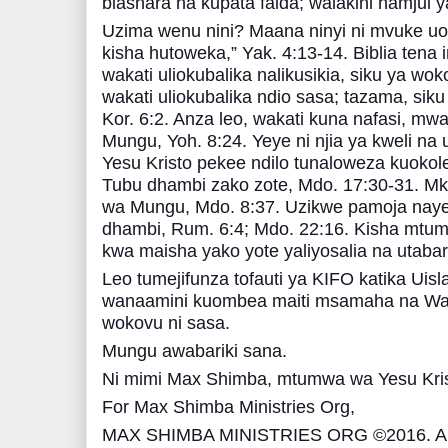
biashara na kupata faida; walakini hamjui
Uzima wenu nini? Maana ninyi ni mvuke u
kisha hutoweka,” Yak. 4:13-14. Biblia te
wakati uliokubalika nalikusikia, siku ya wo
wakati uliokubalika ndio sasa; tazama, sik
Kor. 6:2. Anza leo, wakati kuna nafasi, m
Mungu, Yoh. 8:24. Yeye ni njia ya kweli na 
Yesu Kristo pekee ndilo tunaloweza kuokol
Tubu dhambi zako zote, Mdo. 17:30-31. Mk
wa Mungu, Mdo. 8:37. Uzikwe pamoja naye k
dhambi, Rum. 6:4; Mdo. 22:16. Kisha mtumik
kwa maisha yako yote yaliyosalia na utabar
Leo tumejifunza tofauti ya KIFO katika U
wanaamini kuombea maiti msamaha na Wak
wokovu ni sasa.
Mungu awabariki sana.
Ni mimi Max Shimba, mtumwa wa Yesu Kris
For Max Shimba Ministries Org,
MAX SHIMBA MINISTRIES ORG ©2016. 