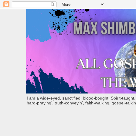
I am a wide-eyed, sanctified, blood-bought, Spirit-taught, Bi
hard-praying', truth-conveyin', faith-walking, gospel-talkin