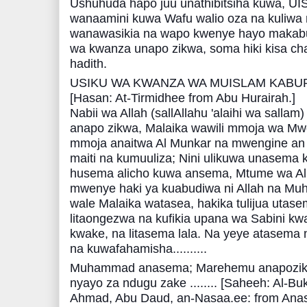
Ushuhuda hapo juu unathibitsiha kuwa, UI
wanaamini kuwa Wafu walio oza na kuliwa
wanawasikia na wapo kwenye hayo makaburi
wa kwanza unapo zikwa, soma hiki kisa ch
hadith.
USIKU WA KWANZA WA MUISLAM KABUR
[Hasan: At-Tirmidhee from Abu Hurairah.]
Nabii wa Allah (sallAllahu 'alaihi wa sallam
anapo zikwa, Malaika wawili mmoja wa Mw
mmoja anaitwa Al Munkar na mwengine a
maiti na kumuuliza; Nini ulikuwa unasema
husema alicho kuwa ansema, Mtume wa A
mwenye haki ya kuabudiwa ni Allah na M
wale Malaika watasea, hakika tulijua utasem
litaongezwa na kufikia upana wa Sabini kw
kwake, na litasema lala. Na yeye atasema 
na kuwafahamisha..........
Muhammad anasema; Marehemu anapozikwa 
nyayo za ndugu zake ........ [Saheeh: Al-Bu
Ahmad, Abu Daud, an-Nasaa.ee: from Anas