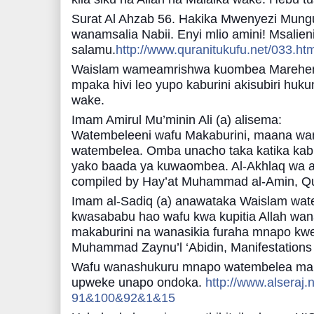
Surat Al Ahzab 56. Hakika Mwenyezi Mung
wanamsalia Nabii. Enyi mlio amini! Msali
salamu.
http://www.quranitukufu.net/033.htm
Waislam wameamrishwa kuombea Mareh
mpaka hivi leo yupo kaburini akisubiri h
wake.
Imam Amirul Mu’minin Ali (a) alisema:
Watembeleeni wafu Makaburini, maana wan
watembelea. Omba unacho taka katika kab
yako baada ya kuwaombea. Al-Akhlaq wa a
compiled by Hay’at Muhammad al-Amin, Q
Imam al-Sadiq (a) anawataka Waislam wat
kwasababu hao wafu kwa kupitia Allah w
makaburini na wanasikia furaha mnapo k
Muhammad Zaynu’l ‘Abidin, Manifestations o
Wafu wanashukuru mnapo watembelea makab
upweke unapo ondoka.
http://www.alseraj.
91&100&92&1&15