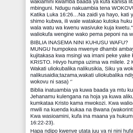
wakiamini kwamba baada ya kufa kanisa lit
mbinguni. Ndugu nakuambia tena WOKOV
Katika Luka 16:26…Na zaidi ya hayo, kati 
shimo kubwa, ili wale watakao kutoka hu
wala watu wa kwenu wasivuke kuja kwetu.''
waliokufa wengine wako pema peponi na we
BIBLIA INASEMA NINI KUHUSU WAFU?
MUNGU humpokea mwenye dhambi ambaye
kujitakasa kwa msingi wa imani peke yake
KRISTO. Hivyo humpa uzima wa milele. 2 
Wakati uliokubalika nalikusikia, Siku ya wo
nalikusaidia;tazama,wakati uliokubalika nd
wokovu ni sasa) ‘’
Biblia inatuambia ya kuwa baada ya mtu k
Jehanamu kulengana na hoja ya kuwa ali
kumkataa Kristo kama mwokozi. Kwa walioa
mwili na kuenda kukaa na Bwana (wakorintho 
Kwa wasioamini, kufa ina maana ya hukum
16:22-23).
Hapa ndipo kwenye utata juu ya ni nini huf