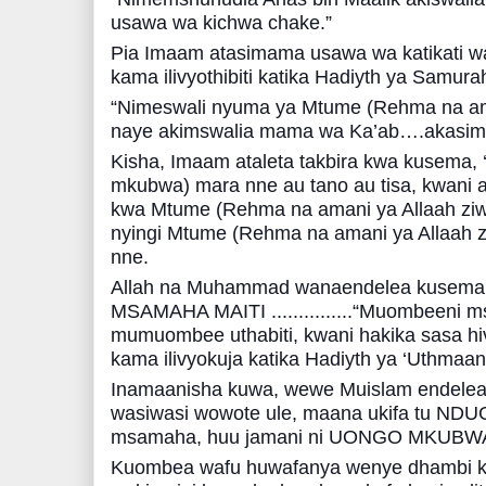
usawa wa kichwa chake.”
Pia Imaam atasimama usawa wa katikati wa
kama ilivyothibiti katika Hadiyth ya Samur
“Nimeswali nyuma ya Mtume (Rehma na ama
naye akimswalia mama wa Ka’ab….akasimam
Kisha, Imaam ataleta takbira kwa kusema, ‘
mkubwa) mara nne au tano au tisa, kwani ain
kwa Mtume (Rehma na amani ya Allaah ziwe
nyingi Mtume (Rehma na amani ya Allaah ziw
nne.
Allah na Muhammad wanaendelea kusema
MSAMAHA MAITI ...............“Muombeeni
mumuombee uthabiti, kwani hakika sasa hiv
kama ilivyokuja katika Hadiyth ya ‘Uthmaan 
Inamaanisha kuwa, wewe Muislam endelea 
wasiwasi wowote ule, maana ukifa tu N
msamaha, huu jamani ni UONGO MKUBW
Kuombea wafu huwafanya wenye dhambi k