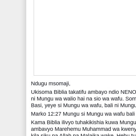
Ndugu msomaji,
Ukisoma Biblia takatifu ambayo ndio NEN
ni Mungu wa walio hai na sio wa wafu. Som
Basi, yeye si Mungu wa wafu, bali ni Mungu
Marko 12:27 Mungu si Mungu wa wafu bali 
Kama Biblia ilivyo tuhakikishia kuwa Mun
ambavyo Marehemu Muhammad wa kweny
kila siku na Allah na Malaika wake. Hebu 