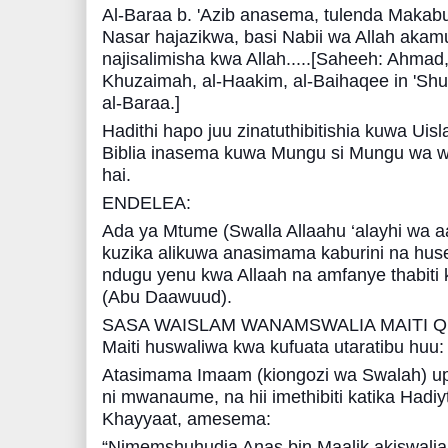
Al-Baraa b. 'Azib anasema, tulenda Makabu
Nasar hajazikwa, basi Nabii wa Allah akam
najisalimisha kwa Allah.....[Saheeh: Ahma
Khuzaimah, al-Haakim, al-Baihaqee in 'Shu'
al-Baraa.]
Hadithi hapo juu zinatuthibitishia kuwa Ui
Biblia inasema kuwa Mungu si Mungu wa wa
hai.
ENDELEA:
Ada ya Mtume (Swalla Allaahu ‘alayhi wa aa
kuzika alikuwa anasimama kaburini na h
ndugu yenu kwa Allaah na amfanye thabiti 
(Abu Daawuud).
SASA WAISLAM WANAMSWALIA MAITI 
Maiti huswaliwa kwa kufuata utaratibu huu:
Atasimama Imaam (kiongozi wa Swalah) up
ni mwanaume, na hii imethibiti katika Hadiy
Khayyaat, amesema:
“Nimemshuhudia Anas bin Maalik akiswalia