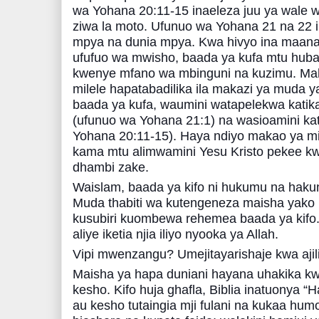
wa Yohana 20:11-15 inaeleza juu ya wale w
ziwa la moto. Ufunuo wa Yohana 21 na 22 
mpya na dunia mpya. Kwa hivyo ina maan
ufufuo wa mwisho, baada ya kufa mtu hubak
kwenye mfano wa mbinguni na kuzimu. Mah
milele hapatabadilika ila makazi ya muda y
baada ya kufa, waumini watapelekwa kati
(ufunuo wa Yohana 21:1) na wasioamini kat
Yohana 20:11-15). Haya ndiyo makao ya m
kama mtu alimwamini Yesu Kristo pekee k
dhambi zake.
Waislam, baada ya kifo ni hukumu na hak
Muda thabiti wa kutengeneza maisha yako n
kusubiri kuombewa rehemea baada ya kifo.
aliye iketia njia iliyo nyooka ya Allah.
Vipi mwenzangu? Umejitayarishaje kwa ajili
Maisha ya hapa duniani hayana uhakika kw
kesho. Kifo huja ghafla, Biblia inatuonya “
au kesho tutaingia mji fulani na kukaa h