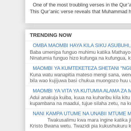
One of the most troubling verses in the Qur’a
This Qur’anic verse reveals that Muhammad ha
TRENDING NOW
OMBA MAOMBI HAYA KILA SIKU ASUBUHI
Baba umenipa funguo muhimu katika Mathayo 
Ninatumia funguo hizo kufunga na kufungua, k
MAOMBI YA KUMTEKETEZA SHETANI "NGU
Kuna watu wanapitia mateso mengi sana, wen
bila wao kujijuwa basi chukua muongozo huu ut
MAOMBI YA VITA YA KUTUMIA ALAMA ZA
Adui anakuja kuiba, kuua na kuharibu kila kitu
kupambana na maadui, tujue silaha zetu, na k
NANI KAMPA UTUME NA UNABII MTUME
Twakusalimu kwa mara ingine katika jina 
Kristo Bwana wetu. Twazidi pia kukushukuru kwa