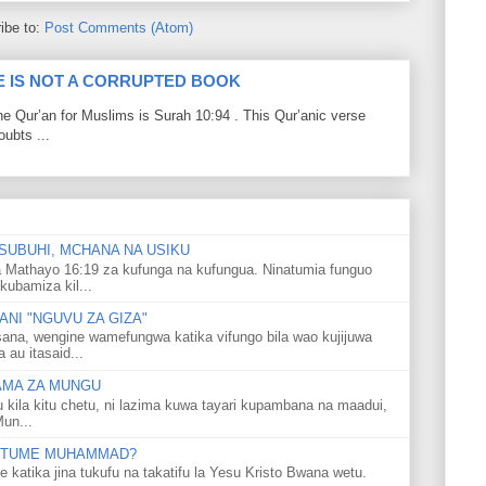
ibe to:
Post Comments (Atom)
LE IS NOT A CORRUPTED BOOK
he Qur’an for Muslims is Surah 10:94 . This Qur’anic verse
ubts ...
SUBUHI, MCHANA NA USIKU
 Mathayo 16:19 za kufunga na kufungua. Ninatumia funguo
kubamiza kil...
NI "NGUVU ZA GIZA"
ana, wengine wamefungwa katika vifungo bila wao kujijuwa
au itasaid...
LAMA ZA MUNGU
u kila kitu chetu, ni lazima kuwa tayari kupambana na maadui,
Mun...
 MTUME MUHAMMAD?
ka jina tukufu na takatifu la Yesu Kristo Bwana wetu.