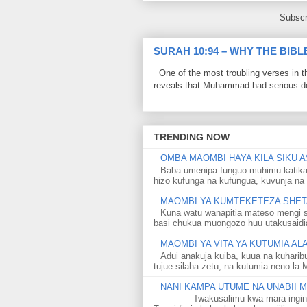
Subscr
SURAH 10:94 – WHY THE BIB
One of the most troubling verses in t
reveals that Muhammad had serious do
TRENDING NOW
OMBA MAOMBI HAYA KILA SIKU A
Baba umenipa funguo muhimu katika
hizo kufunga na kufungua, kuvunja na 
MAOMBI YA KUMTEKETEZA SHETA
Kuna watu wanapitia mateso mengi s
basi chukua muongozo huu utakusaidia 
MAOMBI YA VITA YA KUTUMIA A
Adui anakuja kuiba, kuua na kuharib
tujue silaha zetu, na kutumia neno la 
NANI KAMPA UTUME NA UNABII
Twakusalimu kwa mara ingine kati