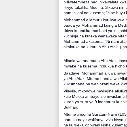
Niliwatembeza hadi nikawaleta kwa
Hivyo tukafika Medina. Sikuwa nim
nami njiani na kusema; “nipe huyu
Mohammad aliamuru kuuliwa kwa mko
baada ya Mohammad kuingia Medina
likiwa kuandika mashairi ya kuka
kuchinja na kuteka wanawake vitani
Mohammad akasema, “Ni nani ata
akainuka na kumuua Abu Afak. (Ibn
Alipokuwa anamuua Abu Afak, inase
mwake na kusema, “chukua hicho Ab
Baadaye, Mohammad aliuwa mwana
ya Abu Afak. Mtume bandia wa Alla
kukumbana na wapinzani wake kwa 
Vilevile, mkongwe mwingine aliul
kule Mekka ambaye sio mwislamu k
kuran ya sura ya 9 inaamuru kuchi
Bukhari:
Mtume alisoma Suratan-Najm (103)
pamoja naye walifanya vivo hivyo
na kuiweka kichwani kisha kusema; 