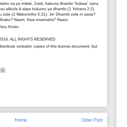
wisho na ya milele. Zaidi, hakuna dhambi “kubwa” sana
alikufa ili alipe hukumu ya dhambi (1 Yohana 2:2).
tu zote (2 Wakorintho 5:21). Je! Dhambi zote ni sawa?
 adhabu? Naam. Kwa msamaha? Naam.
su Kristo,
2016. ALL RIGHTS RESERVED
istribute verbatim copies of this license document, but
Home
Older Post