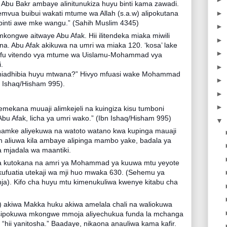
 Abu Bakr ambaye alinitunukiza huyu binti kama zawadi.
►
emvua buibui wakati mtume wa Allah (s.a.w) alipokutana
 binti awe mke wangu.” (Sahih Muslim 4345)
►
ngwe aitwaye Abu Afak. Hii ilitendeka miaka miwili
►
. Abu Afak akikuwa na umri wa miaka 120. ‘kosa’ lake
►
shifu vitendo vya mtume wa Uislamu-Mohammad vya
.
►
niadhibia huyu mtwana?” Hivyo mfuasi wake Mohammad
►
 Ishaq/Hisham 995).
►
►
mekana muuaji alimkejeli na kuingiza kisu tumboni
u Afak, licha ya umri wako.” (Ibn Ishaq/Hisham 995)
▼
mke aliyekuwa na watoto watano kwa kupinga mauaji
h aliuwa kila ambaye alipinga mambo yake, badala ya
mjadala wa maantiki.
iwa kutokana na amri ya Mohammad ya kuuwa mtu yeyote
ufuatia utekaji wa mji huo mwaka 630. (Sehemu ya
nja). Kifo cha huyu mtu kimenukuliwa kwenye kitabu cha
 akiwa Makka huku akiwa amelala chali na waliokuwa
 isipokuwa mkongwe mmoja aliyechukua funda la mchanga
“hii yanitosha.” Baadaye, nikaona anauliwa kama kafir.