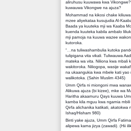
aliruhusu kuuwawa kwa Vikongwe? H
kuwauwa Vikongwe na ajuza?
Mohammad na kikosi chake kiliuw
mzee aliyekataa kusujudia Al-Kaab
Baada ya kuuteka mji wa Kaaba M
kuenda kuuteka kabila ambalo liliu
mji pamoja na kuuwa wazee wakong
kutoroka.
“…na tuliwashambulia kutoka pande
tulipigana vita vikali. Tuliwauwa 
mateka wa vita. Niliona kwa mbali 
wakitoroka. Niliogopa, wasije waka
na ukaangukia kwa mbele kati yao
walikotoka. (Sahin Muslim 4345)
Umm Qirfa ni miongoni mwa wanawa
Alikuwa ajuza (bi kizee), mke wa Ma
Haritha akaamuru Qays kuuwa Um
kamba kila mguu kwa ngamia mbil
Qirfa alichanika katikati, akatokw
Ishaq/Hisham 980)
Binti yake ajuza, Umm Qirfa Fati
alipewa kama jizya (zawadi). (Hii