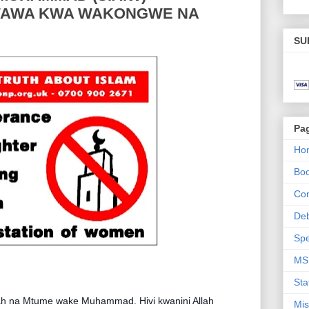
WAWA KWA WAKONGWE NA
SU
Pa
Ho
Bo
Con
De
Spe
MS
Sta
lah na Mtume wake Muhammad. Hivi kwanini Allah
Mis