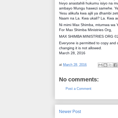
hivyo anastahili hukumu isiyo na m
ambayo Mungu hawezi samehe. Yesu 
Yesu alikufa kwa ajili ya dhambi ze
Naam na La. Kwa ukali? La. Kwa
Ni mimi Max Shimba, mtumwa wa Ye
For Max Shimba Ministries Org,
MAX SHIMBA MINISTRIES ORG ©
Everyone is permitted to copy and d
changing it is not allowed.
March 28, 2016
at
March 28, 2016
No comments:
Post a Comment
Newer Post