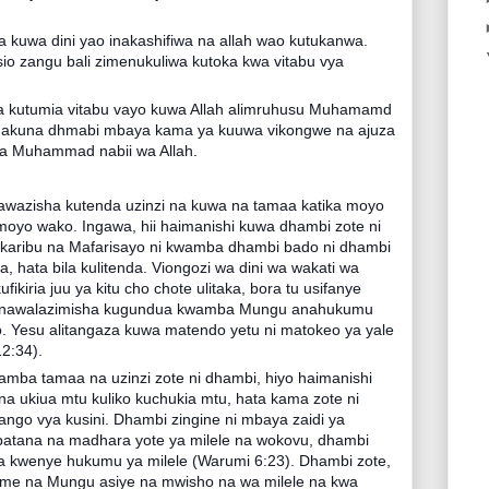
a kuwa dini yao inakashifiwa na allah wao kutukanwa.
io zangu bali zimenukuliwa kutoka kwa vitabu vya
a kutumia vitabu vayo kuwa Allah alimruhusu Muhamamd
 hakuna dhmabi mbaya kama ya kuuwa vikongwe na ajuza
ya Muhammad nabii wa Allah.
awazisha kutenda uzinzi na kuwa na tamaa katika moyo
oyo wako. Ingawa, hii haimanishi kuwa dhambi zote ni
a karibu na Mafarisayo ni kwamba dhambi bado ni dhambi
a, hata bila kulitenda. Viongozi wa dini wa wakati wa
ikiria juu ya kitu cho chote ulitaka, bora tu usifanye
u anawalazimisha kugundua kwamba Mungu anahukumu
. Yesu alitangaza kuwa matendo yetu ni matokeo ya yale
12:34).
mba tamaa na uzinzi zote ni dhambi, hiyo haimanishi
a ukiua mtu kuliko kuchukia mtu, hata kama zote ni
go vya kusini. Dhambi zingine ni mbaya zaidi ya
batana na madhara yote ya milele na wokovu, dhambi
eza kwenye hukumu ya milele (Warumi 6:23). Dhambi zote,
kinyume na Mungu asiye na mwisho na wa milele na kwa