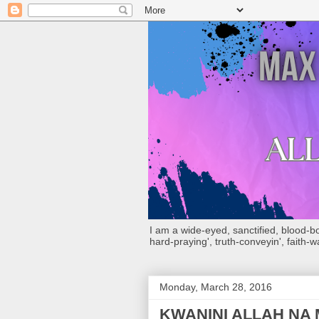
I am a wide-eyed, sanctified, blood-boug
hard-praying', truth-conveyin', faith-w
Monday, March 28, 2016
KWANINI ALLAH NA