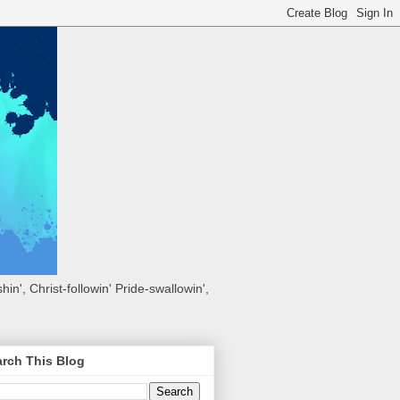
hin', Christ-followin' Pride-swallowin',
rch This Blog