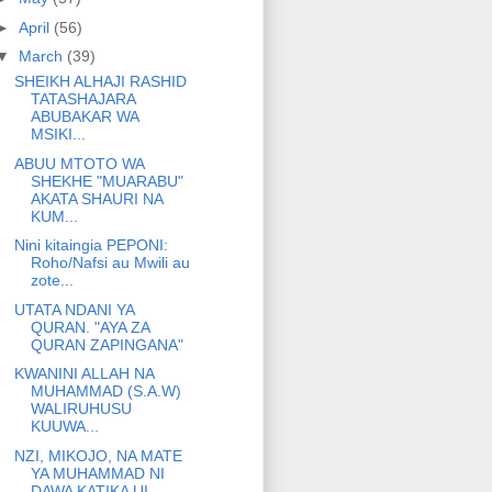
►
April
(56)
▼
March
(39)
SHEIKH ALHAJI RASHID
TATASHAJARA
ABUBAKAR WA
MSIKI...
ABUU MTOTO WA
SHEKHE "MUARABU"
AKATA SHAURI NA
KUM...
Nini kitaingia PEPONI:
Roho/Nafsi au Mwili au
zote...
UTATA NDANI YA
QURAN. "AYA ZA
QURAN ZAPINGANA"
KWANINI ALLAH NA
MUHAMMAD (S.A.W)
WALIRUHUSU
KUUWA...
NZI, MIKOJO, NA MATE
YA MUHAMMAD NI
DAWA KATIKA UI...