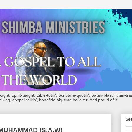
ht, Spirit-taught, Bible-totin', Scripture-quotin', Satan-blastin', sin-tras
alking, gospel-talkin', bonafide big-time believer! And proud of it
Sea
 MUHAMMAD (S.A.W)