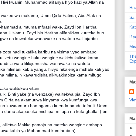
ivi kwanini Muhammad alifanya hiyo kazi ya Allah na
How
a wazee wa makamo; Umm Qirfa Fatima, Abu Afak na
Sal
a.
ohammad alimtuma mfuasi wake, Zayd Ibn Haritha
Kat
kana Uislamu. Zayd bin Haritha alifanikiwa kuuteka huo
If y
we na kuwateka wanawake na watoto walitojaribu
Mis
 zote hadi tukafika karibu na visima vyao ambapo
The
Aadui zetu wengine huku wengine wakichukuliwa kama
Exp
kundi la watu lililojumuisha wanawake na watoto
fike mlimani kabla yangu, hivyo nikalenga mshale kati yao
 na mlima. Nikawarudisha nikiwakimbiza kama mifugo
Ma
ke walitekwa vitani
lik. Binti yake (na wenzake) walitekwa pia. Zayd Ibn
Vie
m Qirfa na akamuuwa kinyama kwa kumfunga kwa
i na kuwaamuru hao ngamia kuenda pande tofauti. Umm
a na damu akapasuka mishipa, mifupa na kufa ghafla! (Ibn
Ma
ma, aliletwa Makka pamoja na mateka wengine ambapo
►
 ilikuwa kabla ya Mohammad kumtambua)
►