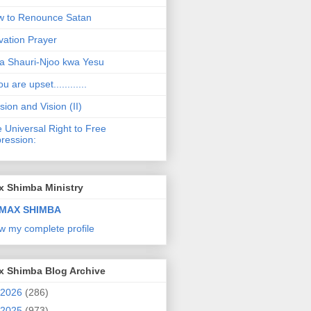
 to Renounce Satan
vation Prayer
a Shauri-Njoo kwa Yesu
ou are upset............
sion and Vision (II)
 Universal Right to Free
ression:
x Shimba Ministry
MAX SHIMBA
w my complete profile
x Shimba Blog Archive
2026
(286)
2025
(973)