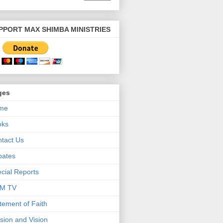
PPORT MAX SHIMBA MINISTRIES
ges
me
oks
tact Us
bates
cial Reports
M TV
tement of Faith
sion and Vision