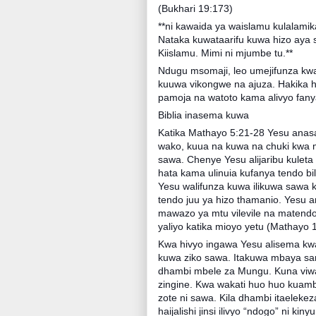
(Bukhari 19:173)
**ni kawaida ya waislamu kulalamik
Nataka kuwataarifu kuwa hizo aya s
Kiislamu. Mimi ni mjumbe tu.**
Ndugu msomaji, leo umejifunza kw
kuuwa vikongwe na ajuza. Hakika
pamoja na watoto kama alivyo fan
Biblia inasema kuwa
Katika Mathayo 5:21-28 Yesu anas
wako, kuua na kuwa na chuki kwa m
sawa. Chenye Yesu alijaribu kulet
hata kama ulinuia kufanya tendo bil
Yesu walifunza kuwa ilikuwa sawa kuf
tendo juu ya hizo thamanio. Yes
mawazo ya mtu vilevile na matendo
yaliyo katika mioyo yetu (Mathayo 
Kwa hivyo ingawa Yesu alisema kwa
kuwa ziko sawa. Itakuwa mbaya san
dhambi mbele za Mungu. Kuna viwan
zingine. Kwa wakati huo huo kuam
zote ni sawa. Kila dhambi itaelek
haijalishi jinsi ilivyo “ndogo” ni 