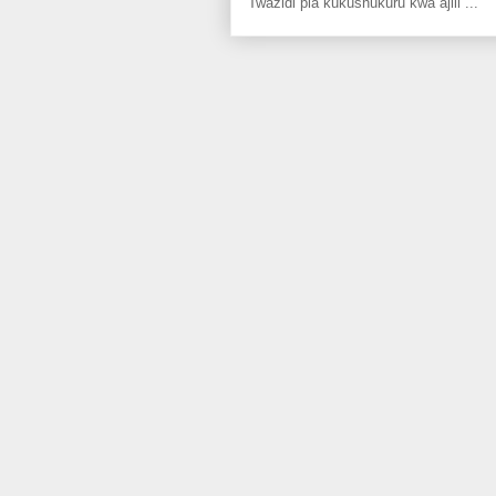
Twazidi pia kukushukuru kwa ajili ...