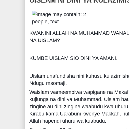
UISLAM NI DINI YA KULAZIM
KWANINI ALLAH NA MUHAMMAD WANAL
NA UISLAM?
KUMBE UISLAM SIO DINI YA AMANI.
Uislam unafundisha nini kuhusu kulazimisha
Ndugu msomaji,
Waislam wameembiwa wapigane na Makafi
kujiunga na dini ya Muhammad. Uislam ha
zingine au dini zingine waabudu kwa uhur
Kirabu kama Uarabuni kwenye Makkah, huk
Allah hapendi uhuru wa kuabudu.