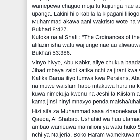
wamepewa chaguo moja tu kujiunga nae a
upanga. Lakini hilo kabila la kipagani lili
Muhammad akawalaani Wakristo wote na 
Bukhari 8:427.
Kutoka na al Shafi : "The Ordinances of 
alilazimisha watu wajiunge nae au aliwau
Bukhari 53:386.
Vinyo hivyo, Abu Kabkr, aliye chukua baa
Jihad mbaya zaidi katika nchi za jirani kwa
Katika Barua iliyo tumwa kwa Persians, Ab
na muwe waislam hapo mtakuwa huru na k
kuwa nimekuja kwenu na Jeshi la Kiislam 
kama jinsi ninyi mnavyo penda maisha/uhai
Hizi sifa za Muhammad sasa zinaonekana 
Qaeda, Al Shabab. Ushahid wa huu utamadu
ambao wameuwa mamilioni ya watu huko Syr
nchi ya Naijeria, Boko Haram wamekuwa m