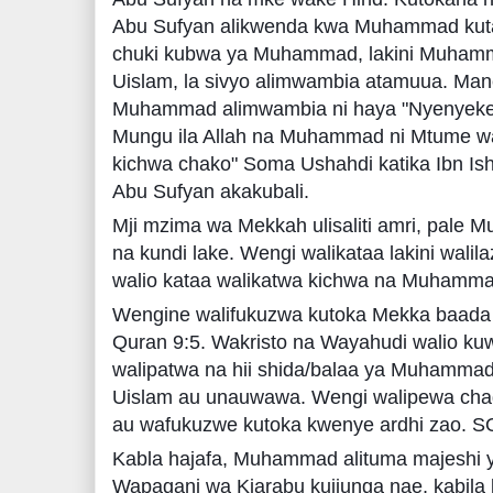
Abu Sufyan alikwenda kwa Muhammad kut
chuki kubwa ya Muhammad, lakini Muhamma
Uislam, la sivyo alimwambia atamuua. Man
Muhammad alimwambia ni haya "Nyenyeke
Mungu ila Allah na Muhammad ni Mtume wa
kichwa chako" Soma Ushahdi katika Ibn Is
Abu Sufyan akakubali.
Mji mzima wa Mekkah ulisaliti amri, pale
na kundi lake. Wengi walikataa lakini wali
walio kataa walikatwa kichwa na Muham
Wengine walifukuzwa kutoka Mekka baada
Quran 9:5. Wakristo na Wayahudi walio ku
walipatwa na hii shida/balaa ya Muhammad
Uislam au unauwawa. Wengi walipewa cha
au wafukuzwe kutoka kwenye ardhi zao. S
Kabla hajafa, Muhammad alituma majeshi
Wapagani wa Kiarabu kujiunga nae, kabila l