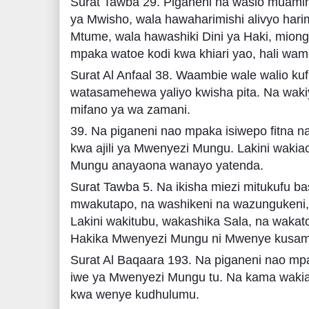
Surat Tawba 29. Piganeni na wasio muami
ya Mwisho, wala hawaharimishi alivyo ha
Mtume, wala hawashiki Dini ya Haki, mion
mpaka watoe kodi kwa khiari yao, hali wamet
Surat Al Anfaal 38. Waambie wale walio ku
watasamehewa yaliyo kwisha pita. Na wakiy
mifano ya wa zamani.
39. Na piganeni nao mpaka isiwepo fitna na
kwa ajili ya Mwenyezi Mungu. Lakini wakia
Mungu anayaona wanayo yatenda.
Surat Tawba 5. Na ikisha miezi mitukufu b
mwakutapo, na washikeni na wazungukeni, na
Lakini wakitubu, wakashika Sala, na wakato
Hakika Mwenyezi Mungu ni Mwenye kusa
Surat Al Baqaara 193. Na piganeni nao mpa
iwe ya Mwenyezi Mungu tu. Na kama wakiac
kwa wenye kudhulumu.