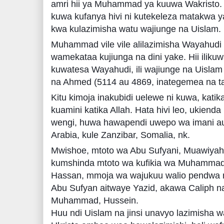
amri hii ya Muhammad ya kuuwa Wakristo
kuwa kufanya hivi ni kutekeleza matakwa 
kwa kulazimisha watu wajiunge na Uislam.
Muhammad vile vile alilazimisha Wayahudi 
wamekataa kujiunga na dini yake. Hii ilik
kuwatesa Wayahudi, ili wajiunge na Uisla
na Ahmed (5114 au 4869, inategemea na ta
Kitu kimoja inakubidi uelewe ni kuwa, katik
kuamini katika Allah. Hata hivi leo, ukien
wengi, huwa hawapendi uwepo wa imani au 
Arabia, kule Zanzibar, Somalia, nk.
Mwishoe, mtoto wa Abu Sufyani, Muawiyah,
kumshinda mtoto wa kufikia wa Muhammad, A
Hassan, mmoja wa wajukuu walio pendwa
Abu Sufyan aitwaye Yazid, akawa Caliph 
Muhammad, Hussein.
Huu ndi Uislam na jinsi unavyo lazimisha w