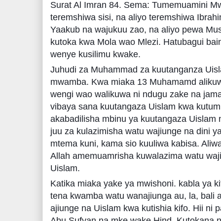
Surat Al Imran 84. Sema: Tumemuamini Mw
teremshiwa sisi, na aliyo teremshiwa Ibrahi
Yaakub na wajukuu zao, na aliyo pewa Mus
kutoka kwa Mola wao Mlezi. Hatubagui bain
wenye kusilimu kwake.
Juhudi za Muhammad za kuutanganza Uislam
mwamba. Kwa miaka 13 Muhamamd alikuw
wengi wao walikuwa ni ndugu zake na jam
vibaya sana kuutangaza Uislam kwa kutu
akabadilisha mbinu ya kuutangaza Uislam 
juu za kulazimisha watu wajiunge na dini y
mtema kuni, kama sio kuuliwa kabisa. Ali
Allah amemuamrisha kuwalazima watu wajiu
Uislam.
Katika miaka yake ya mwishoni. kabla ya 
tena kwamba watu wanajiunga au, la, bali a
ajiunge na Uislam kwa kutishia kifo. Hii n
Abu Sufyan na mke wake Hind. Kutokana na