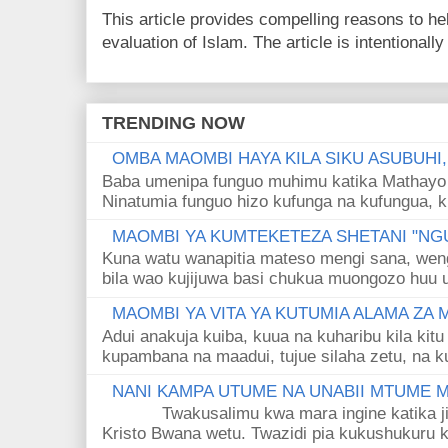
This article provides compelling reasons to 
evaluation of Islam. The article is intentionally 
TRENDING NOW
OMBA MAOMBI HAYA KILA SIKU ASUBUHI
Baba umenipa funguo muhimu katika Mathayo 
Ninatumia funguo hizo kufunga na kufungua, k
MAOMBI YA KUMTEKETEZA SHETANI "NGU
Kuna watu wanapitia mateso mengi sana, wen
bila wao kujijuwa basi chukua muongozo huu ut
MAOMBI YA VITA YA KUTUMIA ALAMA ZA
Adui anakuja kuiba, kuua na kuharibu kila kitu
kupambana na maadui, tujue silaha zetu, na k
NANI KAMPA UTUME NA UNABII MTUME
Twakusalimu kwa mara ingine katika jina 
Kristo Bwana wetu. Twazidi pia kukushukuru kwa