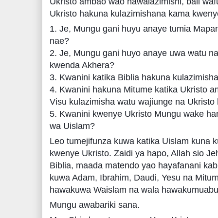
Ukristo ambao wao hawalazimishi, bali waf
Ukristo hakuna kulazimishana kama kwe
1. Je, Mungu gani huyu anaye tumia Mapan
nae?
2. Je, Mungu gani huyo anaye uwa watu na 
kwenda Akhera?
3. Kwanini katika Biblia hakuna kulazimish
4. Kwanini hakuna Mitume katika Ukristo
Visu kulazimisha watu wajiunge na Ukristo
5. Kwanini kwenye Ukristo Mungu wake ha
wa Uislam?
Leo tumejifunza kuwa katika Uislam kuna ku
kwenye Ukristo. Zaidi ya hapo, Allah sio
Biblia, maada matendo yao hayafanani kab
kuwa Adam, Ibrahim, Daudi, Yesu na Mitum
hawakuwa Waislam na wala hawakumuabud
Mungu awabariki sana.