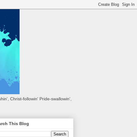
hin', Christ-followin' Pride-swallowin',
rch This Blog