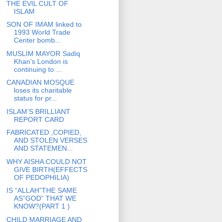
THE EVIL CULT OF
ISLAM
SON OF IMAM linked to
1993 World Trade
Center bomb...
MUSLIM MAYOR Sadiq
Khan’s London is
continuing to ...
CANADIAN MOSQUE
loses its charitable
status for pr...
ISLAM’S BRILLIANT
REPORT CARD
FABRICATED ,COPIED,
AND STOLEN VERSES
AND STATEMEN...
WHY AISHA COULD NOT
GIVE BIRTH(EFFECTS
OF PEDOPHILIA)
IS “ALLAH”THE SAME
AS”GOD” THAT WE
KNOW?(PART 1 )
CHILD MARRIAGE AND