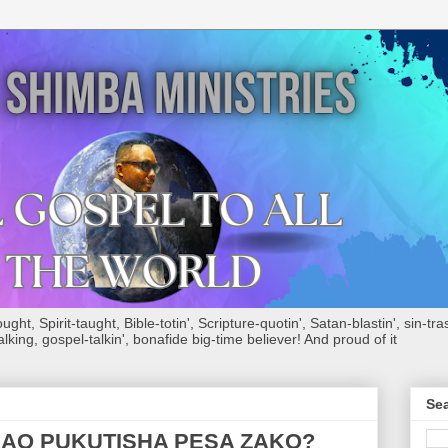
ht, Spirit-taught, Bible-totin', Scripture-quotin', Satan-blastin', sin-tras
alking, gospel-talkin', bonafide big-time believer! And proud of it
Sea
AO PUKUTISHA PESA ZAKO?