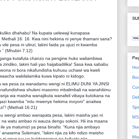
SU
kuliko dhahabu! Na kupata uelewaji kunapasa
 Methali 16: 16. Kwa nini hekima ni yenye thamani sana?
ile pesa ni ulinzi; lakini faida ya ujuzi ni kwamba
.” (Mhubiri 7:12)
Pa
anga kutafuta chanzo na pengine huko waliambiwa
ndiko, lakini hali yao haijabadilika! Sasa kwa sababu
Ho
nimeona ni bora nikafundisha kuhusu uchawi wa kweli
aacha wakilalamika kuwa kipato ni kidogo.
Bo
sa wa pesa za wanadamu wengi ni ELIMU DUNI YA JINSI
Con
afundishwa shuleni masomo mbalimbali na wanahitimu
wanja wa maisha wanajikuta wanafeli vibaya kutokana na
De
ngazi kwamba “mtu mwenye hekima moyoni” anaitwa
Spe
i”! (Methali 16:21)
mu wengi ambao wanapata pesa, lakini maisha yao ni
MS
a na watu ambao ni wauza dengu sokoni. Hii ina maana
 ile ya matumizi ya pesa binafsi. “Kuna njia ambayo
Sta
nasema Sulemani, “lakini njia za kifo ndizo mwisho
Mis
o ni onyo juu ya kujidanganya na kufuata njia