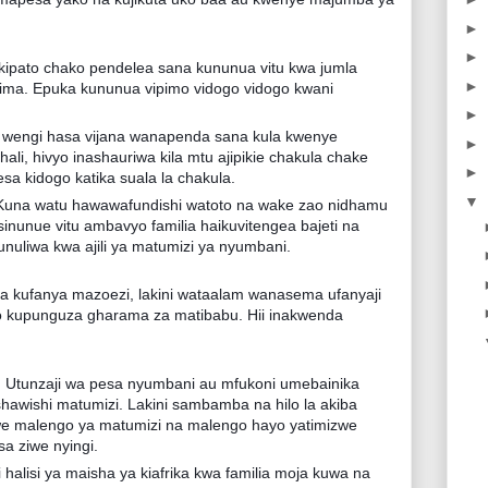
►
►
kipato chako pendelea sana kununua vitu kwa jumla
►
ma. Epuka kununua vipimo vidogo vidogo kwani
►
 wengi hasa vijana wanapenda sana kula kwenye
►
hali, hivyo inashauriwa kila mtu ajipikie chakula chake
►
sa kidogo katika suala la chakula.
▼
i Kuna watu hawawafundishi watoto na wake zao nidhamu
nunue vitu ambavyo familia haikuvitengea bajeti na
unuliwa kwa ajili ya matumizi ya nyumbani.
a la kufanya mazoezi, lakini wataalam wanasema ufanyaji
o kupunguza gharama za matibabu. Hii inakwenda
ki. Utunzaji wa pesa nyumbani au mfukoni umebainika
awishi matumizi. Lakini sambamba na hilo la akiba
we malengo ya matumizi na malengo hayo yatimizwe
sa ziwe nyingi.
 halisi ya maisha ya kiafrika kwa familia moja kuwa na