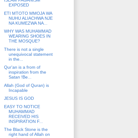
ISLAM PAGANISM
EXPOSED
ETI MTOTO MMOJA WA
NUHU ALIACHWA NJE
NA KUMEZWA NA...
WHY WAS MUHAMMAD
WEARING SHOES IN
THE MOSQUE?
There is not a single
unequivocal statement
in the...
Qur'an is a from of
inspiration from the
Satan !Be...
Allah (God of Quran) is
Incapable
JESUS IS GOD
EASY TO NOTICE
MUHAMMAD
RECEIVED HIS
INSPIRATION F...
The Black Stone is the
right hand of Allah on