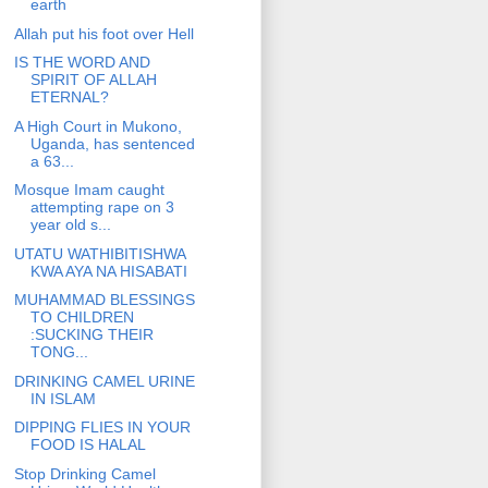
earth
Allah put his foot over Hell
IS THE WORD AND
SPIRIT OF ALLAH
ETERNAL?
A High Court in Mukono,
Uganda, has sentenced
a 63...
Mosque Imam caught
attempting rape on 3
year old s...
UTATU WATHIBITISHWA
KWA AYA NA HISABATI
MUHAMMAD BLESSINGS
TO CHILDREN
:SUCKING THEIR
TONG...
DRINKING CAMEL URINE
IN ISLAM
DIPPING FLIES IN YOUR
FOOD IS HALAL
Stop Drinking Camel