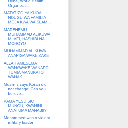
Urine, World Health
Organizati...
MATATIZO YA KUOA
NDUGU WA FAMILIA
MOJA KWA WAISLAM...
MAREHEMU
MUHAMMAD ALIKUWA
MLAFI, HASHIBI NA
MCHOYO
MUHAMMAD ALIKUWA
ANAPIGA WAKE ZAKE
ALLAH AMESEMA
WANAWAKE WANAPO
TUMIA MANUKATO
WANAK...
Muslims says Koran did
not change! Can you
believe...
KAMA YESU SIO
MUNGU, KWANINI
ANATUMA MANABII?
Mohammed was a violent
military leader