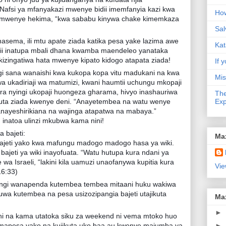
Nafsi ya mfanyakazi mwenye bidii imemfanyia kazi kwa
How
e mwenye hekima, “kwa sababu kinywa chake kimemkaza
Sal
sema, ili mtu apate ziada katika pesa yake lazima awe
Kat
ii inatupa mbali dhana kwamba maendeleo yanataka
kizingatiwa hata mwenye kipato kidogo atapata ziada!
If y
i sana wanaishi kwa kukopa kopa vitu madukani na kwa
Mis
a ukadiriaji wa matumizi, kwani haumtii uchungu mkopaji
ra nyingi ukopaji huongeza gharama, hivyo inashauriwa
The
tafuta ziada kwenye deni. “Anayetembea na watu wenye
Exp
anayeshirikiana na wajinga atapatwa na mabaya.”
 inatoa ulinzi mkubwa kama nini!
bajeti:
Ma
ajeti yako kwa mafungu madogo madogo hasa ya wiki.
ajeti ya wiki inayofuata. “Watu hutupa kura ndani ya
 Israeli, “lakini kila uamuzi unaofanywa kupitia kura
Vie
16:33)
ngi wanapenda kutembea tembea mitaani huku wakiwa
uwa kutembea na pesa usizozipangia bajeti utajikuta
Ma
►
ni na kama utatoka siku za weekend ni vema mtoko huo
a mapesa yako na kujikuta uko baa au kwenye majumba ya
►