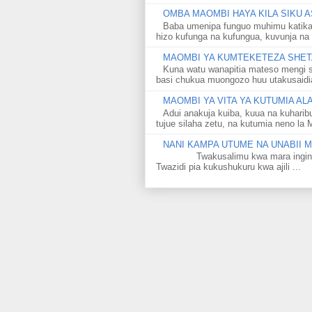
OMBA MAOMBI HAYA KILA SIKU A
Baba umenipa funguo muhimu katika
hizo kufunga na kufungua, kuvunja na 
MAOMBI YA KUMTEKETEZA SHETA
Kuna watu wanapitia mateso mengi s
basi chukua muongozo huu utakusaidia 
MAOMBI YA VITA YA KUTUMIA A
Adui anakuja kuiba, kuua na kuharib
tujue silaha zetu, na kutumia neno la 
NANI KAMPA UTUME NA UNABII
Twakusalimu kwa mara ingine kati
Twazidi pia kukushukuru kwa ajili ...