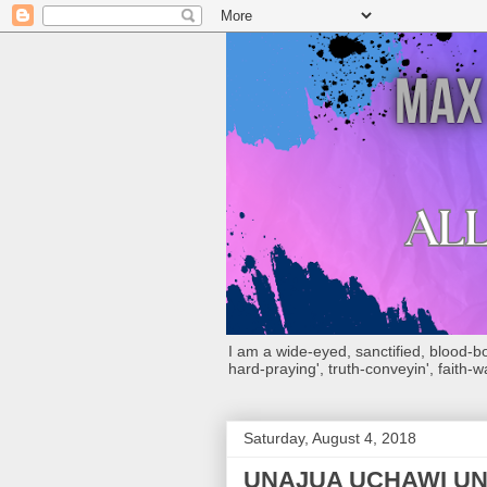
I am a wide-eyed, sanctified, blood-boug
hard-praying', truth-conveyin', faith-w
Saturday, August 4, 2018
UNAJUA UCHAWI UN