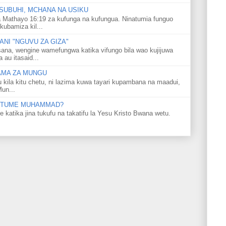
SUBUHI, MCHANA NA USIKU
 Mathayo 16:19 za kufunga na kufungua. Ninatumia funguo
kubamiza kil...
NI "NGUVU ZA GIZA"
ana, wengine wamefungwa katika vifungo bila wao kujijuwa
au itasaid...
LAMA ZA MUNGU
u kila kitu chetu, ni lazima kuwa tayari kupambana na maadui,
Mun...
 MTUME MUHAMMAD?
ka jina tukufu na takatifu la Yesu Kristo Bwana wetu.