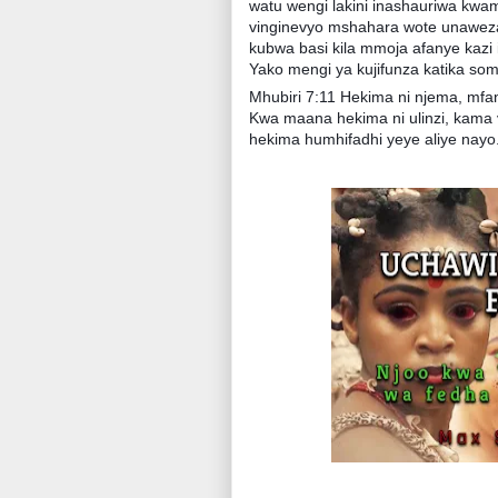
watu wengi lakini inashauriwa kwamb
vinginevyo mshahara wote unaweza 
kubwa basi kila mmoja afanye kazi 
Yako mengi ya kujifunza katika somo
Mhubiri 7:11 Hekima ni njema, mfan
Kwa maana hekima ni ulinzi, kama v
hekima humhifadhi yeye aliye nayo