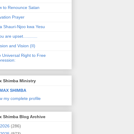
 to Renounce Satan
vation Prayer
a Shauri-Njoo kwa Yesu
ou are upset............
sion and Vision (II)
 Universal Right to Free
ression:
x Shimba Ministry
MAX SHIMBA
w my complete profile
x Shimba Blog Archive
2026
(286)
2025
(973)