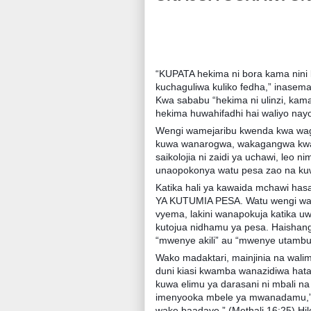
“KUPATA hekima ni bora kama nini 
kuchaguliwa kuliko fedha,” inasema
Kwa sababu “hekima ni ulinzi, kama v
hekima huwahifadhi hai waliyo nayo
Wengi wamejaribu kwenda kwa wag
kuwa wanarogwa, wakagangwa kwa zi
saikolojia ni zaidi ya uchawi, leo 
unaopokonya watu pesa zao na kuw
Katika hali ya kawaida mchawi ha
YA KUTUMIA PESA. Watu wengi wan
vyema, lakini wanapokuja katika u
kutojua nidhamu ya pesa. Haisha
“mwenye akili” au “mwenye utambuz
Wako madaktari, mainjinia na wali
duni kiasi kwamba wanazidiwa hat
kuwa elimu ya darasani ni mbali na
imenyooka mbele ya mwanadamu,” a
wake baadaye.” (Methali 16:25) Hil