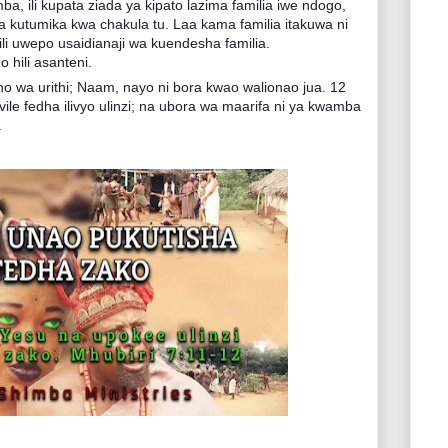
a, ili kupata ziada ya kipato lazima familia iwe ndogo,
kutumika kwa chakula tu. Laa kama familia itakuwa ni
ili uwepo usaidianaji wa kuendesha familia.
 hili asanteni.
o wa urithi; Naam, nayo ni bora kwao walionao jua. 12
ile fedha ilivyo ulinzi; na ubora wa maarifa ni ya kwamba
.