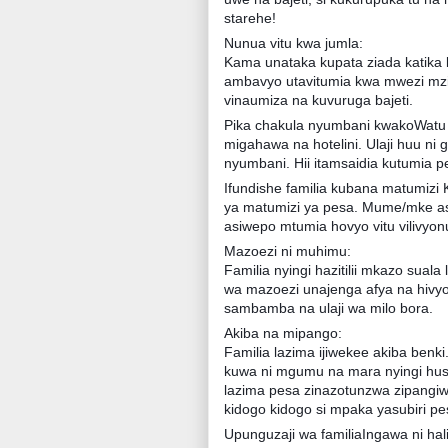
starehe!
Nunua vitu kwa jumla:
Kama unataka kupata ziada katika 
ambavyo utavitumia kwa mwezi mzi
vinaumiza na kuvuruga bajeti.
Pika chakula nyumbani kwakoWatu
migahawa na hotelini. Ulaji huu ni g
nyumbani. Hii itamsaidia kutumia pe
Ifundishe familia kubana matumiz
ya matumizi ya pesa. Mume/mke asi
asiwepo mtumia hovyo vitu vilivyon
Mazoezi ni muhimu:
Familia nyingi hazitilii mkazo sual
wa mazoezi unajenga afya na hivy
sambamba na ulaji wa milo bora.
Akiba na mipango:
Familia lazima ijiwekee akiba ben
kuwa ni mgumu na mara nyingi hush
lazima pesa zinazotunzwa zipangi
kidogo kidogo si mpaka yasubiri pe
Upunguzaji wa familiaIngawa ni hali