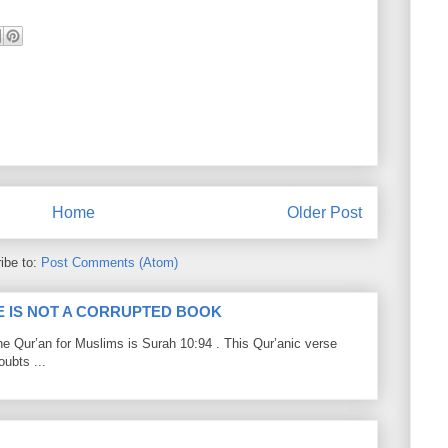
Home
Older Post
ibe to:
Post Comments (Atom)
LE IS NOT A CORRUPTED BOOK
he Qur’an for Muslims is Surah 10:94 . This Qur’anic verse
ubts ...