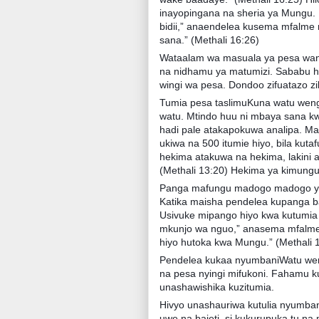
inayopingana na sheria ya Mungu. 
bidii,” anaendelea kusema mfalm
sana.” (Methali 16:26)
Wataalam wa masuala ya pesa wana
na nidhamu ya matumizi. Sababu h
wingi wa pesa. Dondoo zifuatazo zi
Tumia pesa taslimuKuna watu weng
watu. Mtindo huu ni mbaya sana kw
hadi pale atakapokuwa analipa. Ma
ukiwa na 500 itumie hiyo, bila ku
hekima atakuwa na hekima, lakini 
(Methali 13:20) Hekima ya kimungu
Panga mafungu madogo madogo ya 
Katika maisha pendelea kupanga b
Usivuke mipango hiyo kwa kutumia b
mkunjo wa nguo,” anasema mfalme wa
hiyo hutoka kwa Mungu.” (Methali 
Pendelea kukaa nyumbaniWatu we
na pesa nyingi mifukoni. Fahamu k
unashawishika kuzitumia.
Hivyo unashauriwa kutulia nyumba
uwe na bajeti, si kukurupuka tu n