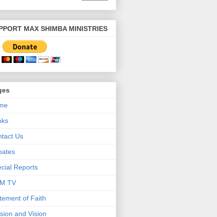
PPORT MAX SHIMBA MINISTRIES
ges
me
oks
tact Us
bates
cial Reports
M TV
tement of Faith
sion and Vision