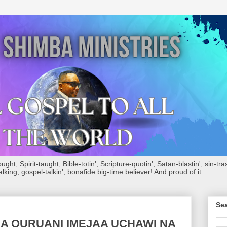
ht, Spirit-taught, Bible-totin', Scripture-quotin', Satan-blastin', sin-tras
alking, gospel-talkin', bonafide big-time believer! And proud of it
Sea
A QURUANI IMEJAA UCHAWI NA