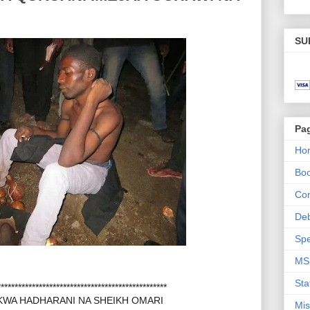
SU
Pa
Ho
Bo
Con
De
Spe
MS
Sta
*************************************************
KWA HADHARANI NA SHEIKH OMARI
Mis