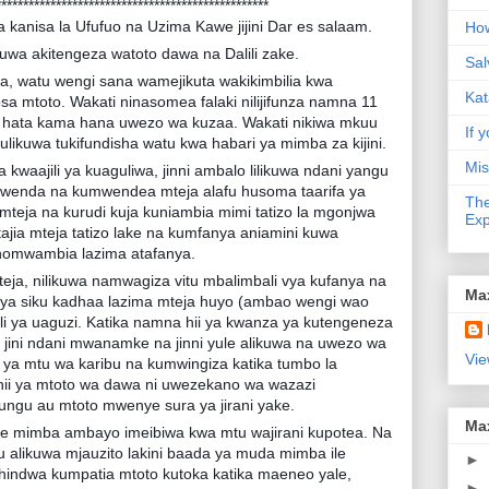
**************************************************
 kanisa la Ufufuo na Uzima Kawe jijini Dar es salaam.
How
kuwa akitengeza watoto dawa na Dalili zake.
Sal
ka, watu wengi sana wamejikuta wakikimbilia kwa
Kat
mtoto. Wakati ninasomea falaki nilijifunza namna 11
 hata kama hana uwezo wa kuzaa. Wakati nikiwa mkuu
If y
ulikuwa tukifundisha watu kwa habari ya mimba za kijini.
Mis
 kwaajili ya kuaguliwa, jinni ambalo lilikuwa ndani yangu
 kwenda na kumwendea mteja alafu husoma taarifa ya
The
teja na kurudi kuja kuniambia mimi tatizo la mgonjwa
Exp
ajia mteja tatizo lake na kumfanya aniamini kuwa
achomwambia lazima atafanya.
ja, nilikuwa namwagiza vitu mbalimbali vya kufanya na
Ma
da ya siku kadhaa lazima mteja huyo (ambao wengi wao
li ya uaguzi. Katika namna hii ya kwanza ya kutengeneza
 jini ndani mwanamke na jinni yule alikuwa na uwezo wa
Vie
ya mtu wa karibu na kumwingiza katika tumbo la
ii ya mtoto wa dawa ni uwezekano wa wazazi
ngu au mtoto mwenye sura ya jirani yake.
Ma
ile mimba ambayo imeibiwa kwa mtu wajirani kupotea. Na
likuwa mjauzito lakini baada ya muda mimba ile
►
eshindwa kumpatia mtoto kutoka katika maeneo yale,
►