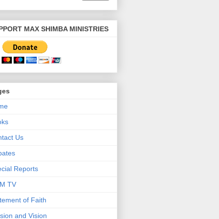
PPORT MAX SHIMBA MINISTRIES
ges
me
oks
tact Us
bates
cial Reports
M TV
tement of Faith
sion and Vision