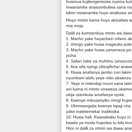
huamua kujitengenezea nyama kuto
mwanamke anasumbuliwa sana na m
lakini mwanamke huyo anakuwa am
Hivyo mtoto kama huyo akizaliwa ana
mia moja.
Dalili za kumtambua mtoto wa dawa 
1. Macho yake hayachezi mfano ak
2. shingo yake huwa inageuka pole
3. Macho yake huwa yanameza picha/
picha.
4. Safari zake za muhimu (anazozis
5. Ana sifa nyingi zilizojificha/ an
6. Huwa anafanya jambo zuri lakin
nyumbani alafu yeye ndio akaanza 
7. Yeye ni mtendaji mzuri sana laki
ani kama ni mtoto unaweza ukamwac
ukija utamkuta amefanya vyote.
8. Kwenye mikusanyiko mingi hup
9. Ukimwangalia kwenye kipaji c
yake inatetemeka/ inatikisika
10. Huwa hafi. Kwasababu huyu ni ji
baada ya muda hupotea tu bila ku
Hizo ni dalili za mtoto wa dawa a