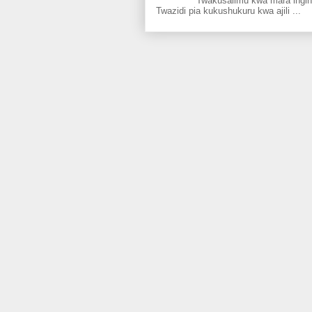
Twakusalimu kwa mara ingine kati
Twazidi pia kukushukuru kwa ajili ...