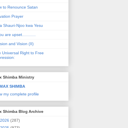
 to Renounce Satan
vation Prayer
a Shauri-Njoo kwa Yesu
ou are upset............
sion and Vision (II)
 Universal Right to Free
ression:
x Shimba Ministry
MAX SHIMBA
w my complete profile
x Shimba Blog Archive
2026
(287)
2025
(973)