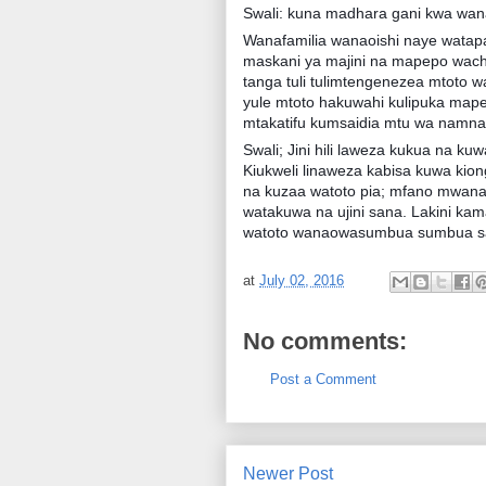
Swali: kuna madhara gani kwa wan
Wanafamilia wanaoishi naye watap
maskani ya majini na mapepo wach
tanga tuli tulimtengenezea mtoto 
yule mtoto hakuwahi kulipuka map
mtakatifu kumsaidia mtu wa namna 
Swali; Jini hili laweza kukua na ku
Kiukweli linaweza kabisa kuwa kiong
na kuzaa watoto pia; mfano mwana
watakuwa na ujini sana. Lakini k
watoto wanaowasumbua sumbua s
at
July 02, 2016
No comments:
Post a Comment
Newer Post