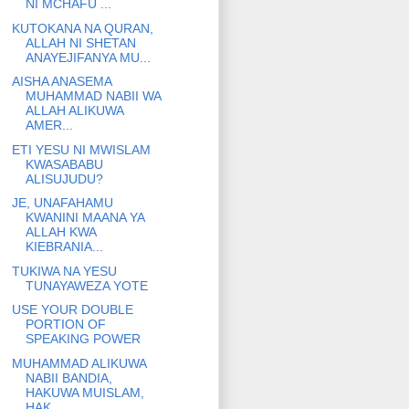
NI MCHAFU ...
KUTOKANA NA QURAN,
ALLAH NI SHETAN
ANAYEJIFANYA MU...
AISHA ANASEMA
MUHAMMAD NABII WA
ALLAH ALIKUWA
AMER...
ETI YESU NI MWISLAM
KWASABABU
ALISUJUDU?
JE, UNAFAHAMU
KWANINI MAANA YA
ALLAH KWA
KIEBRANIA...
TUKIWA NA YESU
TUNAYAWEZA YOTE
USE YOUR DOUBLE
PORTION OF
SPEAKING POWER
MUHAMMAD ALIKUWA
NABII BANDIA,
HAKUWA MUISLAM,
HAK...