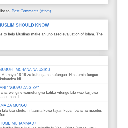
ibe to:
Post Comments (Atom)
 MUSLIM SHOULD KNOW
ons to help Muslims make an unbiased evaluation of Islam. The
.
SUBUHI, MCHANA NA USIKU
 Mathayo 16:19 za kufunga na kufungua. Ninatumia funguo
kubamiza kil...
NI "NGUVU ZA GIZA"
ana, wengine wamefungwa katika vifungo bila wao kujijuwa
au itasaid...
LAMA ZA MUNGU
u kila kitu chetu, ni lazima kuwa tayari kupambana na maadui,
Mun...
 MTUME MUHAMMAD?