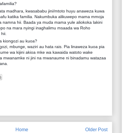
afamilia?
ata madhara, kwasababu jini/mtoto huyu anaweza kuwa
afu katika familia. Nakumbuka alikuwepo mama mmoja
wa namna hii. Baada ya muda mama yule aliokoka lakini
epo na mara nyingi inaghalimu msaada wa Roho
hii.
wa kiongozi au kuoa?
ozi, mbunge, waziri au hata rais. Pia linaweza kuoa pia
ume wa kijini akioa mke wa kawaida watoto wake
ama mwanamke ni jini na mwanaume ni binadamu watazaa
ana.
Home
Older Post