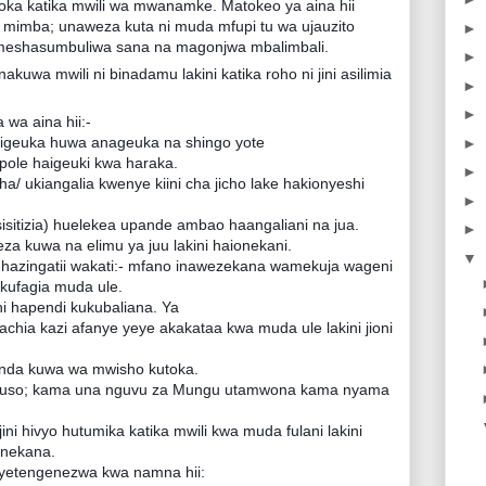
ka katika mwili wa mwanamke. Matokeo ya aina hii
imba; unaweza kuta ni muda mfupi tu wa ujauzito
►
eshasumbuliwa sana na magonjwa mbalimbali.
►
kuwa mwili ni binadamu lakini katika roho ni jini asilimia
►
►
wa aina hii:-
igeuka huwa anageuka na shingo yote
►
pole haigeuki kwa haraka.
►
 ukiangalia kwenye kiini cha jicho lake hakionyeshi
►
isitizia) huelekea upande ambao haangaliani na jua.
►
aweza kuwa na elimu ya juu lakini haionekani.
▼
i hazingatii wakati:- mfano inawezekana wamekuja wageni
kufagia muda ule.
ni hapendi kukubaliana. Ya
hia kazi afanye yeye akakataa kwa muda ule lakini jioni
enda kuwa wa mwisho kutoka.
ha uso; kama una nguvu za Mungu utamwona kama nyama
ni hivyo hutumika katika mwili kwa muda fulani lakini
onekana.
nayetengenezwa kwa namna hii: