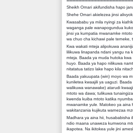
********************************************
Sheikh Omari akifundisha hapo jana
Shehe Omari akielezea jinsi alivyo
Kwasababu ya mila nyingi za kiafri
waganga pale wanapogundua kukosa 
jinsi ya kumpatia mwanamke mtoto
wa chuo cha kichawi pale temeke, t
Kwa wakati mteja alipokuwa ananijia
lilikuwa linapanda ndani yangu na
mteja. Baada ya muda hutoka kwa m
huyo. Baada ya hapo nilikuwa namt
nitatatua tatizo lake hapo kila nit
Baada yakuupata (win) moyo wa mte
kuniletea kwaajili ya uaguzi. Baa
walikuwa wanawake) atarudi kwaaji
mtoto wa dawa; tulikuwa tunaingiza
kwenda kuiba mtoto katika nyumba 
mwanamke yule. Matokeo ya aina h
wakitanzania kujikuta wamezaa mzu
Madhara ya aina hii, husababisha 
ndio maana unaweza kumwona mtu a
ikapotea. Na ikitokea yule jini am