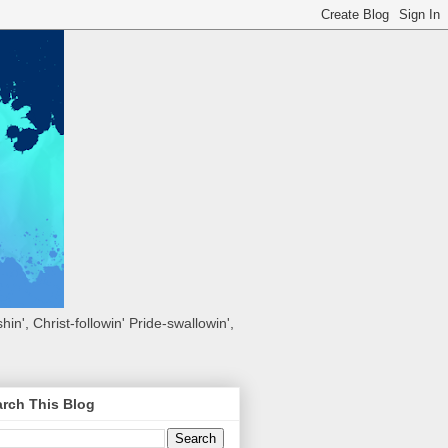
hin', Christ-followin' Pride-swallowin',
rch This Blog