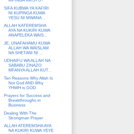
MPINGA KRISTO?
SIFA KUBWA YA KAFIRI
NI KUPINGA KUWA
YESU NI MWANA...
ALLAH KATEREMSHA
AYA NA KUKIRI KUWA
ANAPELEKA WAIS...
JE, UNAFAHAMU KUWA
ALLAH WA WAISLAM
NA SHETANI NI ...
UDHAIFU WA ALLAH NA
SABABU ZINAZO
MFANYA ALLAH KUT...
Ten Reasons Why Allah Is
Not God AND Why
YHWH is GOD
Prayers for Success and
Breakthroughs in
Business
Dealing With The
Strongman Prayer
ALLAH ATEREMSHA AYA
NA KUKIRI KUWA YEYE