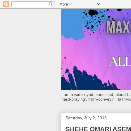
I am a wide-eyed, sanctified, blood-boug
hard-praying', truth-conveyin', faith-w
Saturday, July 2, 2016
SHEHE OMARI ASEM