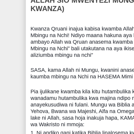
ALLAH SIO MWENYEZI MUNG
KWANZA)
Kwanza Qruani inajua kabisa kwamba Alla
Mbingu na Nchi! Ndiyo maana hakuna aya 
ambayo Allah wa Qruan anasema kwamba “
Mbingu na Nchi” bali utakutana na aya ik
aliziumba mbingu na nchi”
SASA, kama Allah ni Mungu, kwanini an
kaumba mbingu na Nchi na HASEMA Mimi
Pia ijulikane kwamba kila kitu hutambulika
wanadamu hutambulika kwa majina ndipo 
anayekusudiwa ni fulani. Mungu wa Biblia 
Yehova, Bwana wa Majeshi, Alfa na Omega. 
lake ni Allah, sasa hoja inakuja hapa, KA
wa Wakristo ni mmoja:
1. Ni andiko gani katika Biblia linalosema