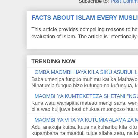
Subscribe to:
Post Comme
FACTS ABOUT ISLAM EVERY MUS
This article provides compelling reasons to 
evaluation of Islam. The article is intentionally 
TRENDING NOW
OMBA MAOMBI HAYA KILA SIKU ASUBUHI
Baba umenipa funguo muhimu katika Mathayo 
Ninatumia funguo hizo kufunga na kufungua, k
MAOMBI YA KUMTEKETEZA SHETANI "NGU
Kuna watu wanapitia mateso mengi sana, wen
bila wao kujijuwa basi chukua muongozo huu ut
MAOMBI YA VITA YA KUTUMIA ALAMA ZA
Adui anakuja kuiba, kuua na kuharibu kila kitu
kupambana na maadui, tujue silaha zetu, na k