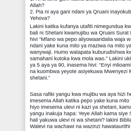
Allah?
2. Pia ni aya gani ndani ya Qruani inayokub
Yehova?
Lakini katika kufanya utafiti nimegundua 
bali ni Shetani kwamujibu wa Qruani Sura
hivi “Mfano wa pepo aliyowaandalia waja 
ndani yake kuna mito ya maziwa na mito y
wanywaji. Humo watapata kuburudishwa k
samahani kutoka kwa mola wao.” Lakini uk
ya 5 aya ya 90, inasema hivi: “Enyi mlioami
na kuombwa yeyote asiyekuwa Mwenyezi Mu
shetani.”
Sasa rafiki yangu kwa mujibu wa aya hizi h
imesema Allah katika pepo yake kuna mito ya
hiyo imesema ulevi ni kazi ya shetani, kam
yangu inakuja hapa: Yeye Allah kama siye 
hali yakuwa ulevi ni wa shetani? lakini Bib
Walevi na wachawi na wazinzi hawataurith