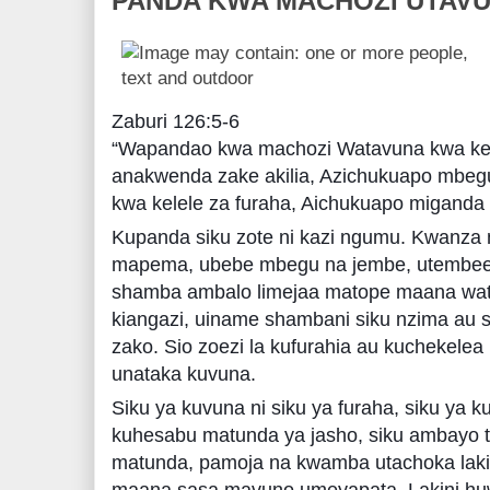
PANDA KWA MACHOZI UTAV
Zaburi 126:5-6
“Wapandao kwa machozi Watavuna kwa kele
anakwenda zake akilia, Azichukuapo mbegu
kwa kelele za furaha, Aichukuapo miganda 
Kupanda siku zote ni kazi ngumu. Kwanza 
mapema, ubebe mbegu na jembe, utembee 
shamba ambalo limejaa matope maana wat
kiangazi, uiname shambani siku nzima au
zako. Sio zoezi la kufurahia au kuchekelea
unataka kuvuna.
Siku ya kuvuna ni siku ya furaha, siku ya ku
kuhesabu matunda ya jasho, siku ambayo 
matunda, pamoja na kwamba utachoka laki
maana sasa mavuno umeyapata. Lakini huw