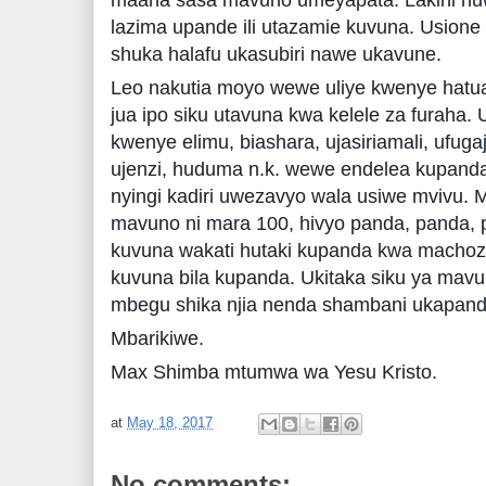
lazima upande ili utazamie kuvuna. Usion
shuka halafu ukasubiri nawe ukavune.
Leo nakutia moyo wewe uliye kwenye hatu
jua ipo siku utavuna kwa kelele za furah
kwenye elimu, biashara, ujasiriamali, ufuga
ujenzi, huduma n.k. wewe endelea kupanda
nyingi kadiri uwezavyo wala usiwe mvivu. 
mavuno ni mara 100, hivyo panda, panda,
kuvuna wakati hutaki kupanda kwa macho
kuvuna bila kupanda. Ukitaka siku ya mav
mbegu shika njia nenda shambani ukapand
Mbarikiwe.
Max Shimba mtumwa wa Yesu Kristo.
at
May 18, 2017
No comments: