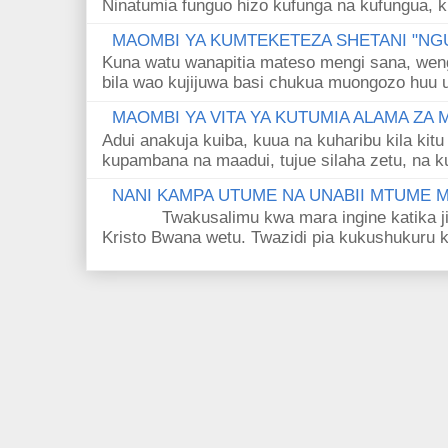
Ninatumia funguo hizo kufunga na kufungua, k
MAOMBI YA KUMTEKETEZA SHETANI "NGU
Kuna watu wanapitia mateso mengi sana, wen
bila wao kujijuwa basi chukua muongozo huu ut
MAOMBI YA VITA YA KUTUMIA ALAMA ZA
Adui anakuja kuiba, kuua na kuharibu kila kitu
kupambana na maadui, tujue silaha zetu, na k
NANI KAMPA UTUME NA UNABII MTUME
Twakusalimu kwa mara ingine katika jina 
Kristo Bwana wetu. Twazidi pia kukushukuru kwa