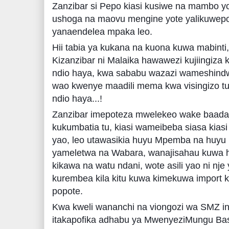
Zanzibar si Pepo kiasi kusiwe na mambo yot
ushoga na maovu mengine yote yalikuwepo 
yanaendelea mpaka leo.
Hii tabia ya kukana na kuona kuwa mabinti
Kizanzibar ni Malaika hawawezi kujiingiz
ndio haya, kwa sababu wazazi wameshind
wao kwenye maadili mema kwa visingizo tul
ndio haya...!
Zanzibar imepoteza mwelekeo wake baada 
kukumbatia tu, kiasi wameibeba siasa kias
yao, leo utawasikia huyu Mpemba na huyu 
yameletwa na Wabara, wanajisahau kuwa 
kikawa na watu ndani, wote asili yao ni nje 
kurembea kila kitu kuwa kimekuwa import k
popote.
Kwa kweli wananchi na viongozi wa SMZ in
itakapofika adhabu ya MwenyeziMungu Bas