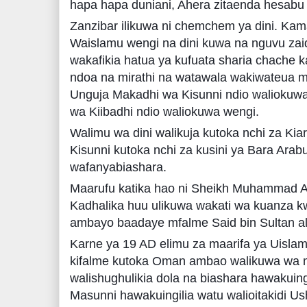
hapa hapa duniani, Ahera zitaenda hesabu t
Zanzibar ilikuwa ni chemchem ya dini. Kama
Waislamu wengi na dini kuwa na nguvu zai
wakafikia hatua ya kufuata sharia chache 
ndoa na mirathi na watawala wakiwateua m
Unguja Makadhi wa Kisunni ndio walioku
wa Kiibadhi ndio waliokuwa wengi.
Walimu wa dini walikuja kutoka nchi za Ki
Kisunni kutoka nchi za kusini ya Bara Arab
wafanyabiashara.
Maarufu katika hao ni Sheikh Muhammad 
Kadhalika huu ulikuwa wakati wa kuanza k
ambayo baadaye mfalme Said bin Sultan al
Karne ya 19 AD elimu za maarifa ya Uislam
kifalme kutoka Oman ambao walikuwa wa 
walishughulikia dola na biashara hawakuingi
Masunni hawakuingilia watu walioitakidi Us