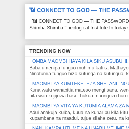
📶 CONNECT TO GOD — THE PASS
📶 CONNECT TO GOD — THE PASSWORD IS
Shimba Shimba Theological Institute In today's 
TRENDING NOW
OMBA MAOMBI HAYA KILA SIKU ASUBUHI
Baba umenipa funguo muhimu katika Mathayo 
Ninatumia funguo hizo kufunga na kufungua, k
MAOMBI YA KUMTEKETEZA SHETANI "NGU
Kuna watu wanapitia mateso mengi sana, wen
bila wao kujijuwa basi chukua muongozo huu ut
MAOMBI YA VITA YA KUTUMIA ALAMA ZA
Adui anakuja kuiba, kuua na kuharibu kila kitu
kupambana na maadui, tujue silaha zetu, na k
NANI KAMPA UTUME NA UNABII MTUME