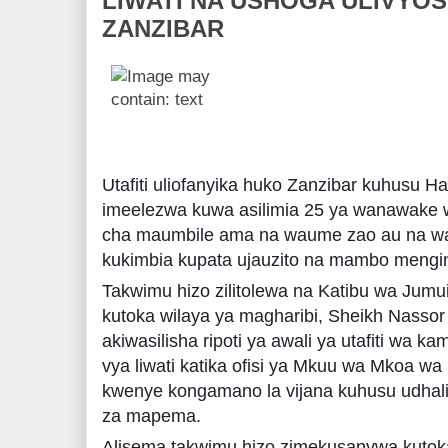
LIWATI NA USHOGA ULIVYOS
ZANZIBAR
Utafiti uliofanyika huko Zanzibar kuhusu Ha
imeelezwa kuwa asilimia 25 ya wanawake
cha maumbile ama na waume zao au na w
kukimbia kupata ujauzito na mambo mengi
Takwimu hizo zilitolewa na Katibu wa Jum
kutoka wilaya ya magharibi, Sheikh Nasso
akiwasilisha ripoti ya awali ya utafiti wa 
vya liwati katika ofisi ya Mkuu wa Mkoa wa
kwenye kongamano la vijana kuhusu udhalil
za mapema.
Alisema takwimu hizo zimekusanywa kutokan