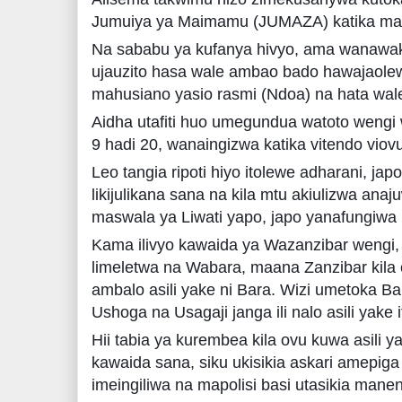
Jumuiya ya Maimamu (JUMAZA) katika maen
Na sababu ya kufanya hivyo, ama wanawa
ujauzito hasa wale ambao bado hawajaole
mahusiano yasio rasmi (Ndoa) na hata wal
Aidha utafiti huo umegundua watoto wengi
9 hadi 20, wanaingizwa katika vitendo viovu
Leo tangia ripoti hiyo itolewe adharani, ja
likijulikana sana na kila mtu akiulizwa ana
maswala ya Liwati yapo, japo yanafungiwa
Kama ilivyo kawaida ya Wazanzibar wengi, 
limeletwa na Wabara, maana Zanzibar kila
ambalo asili yake ni Bara. Wizi umetoka Ba
Ushoga na Usagaji janga ili nalo asili yake 
Hii tabia ya kurembea kila ovu kuwa asili 
kawaida sana, siku ukisikia askari amepig
imeingiliwa na mapolisi basi utasikia maneno