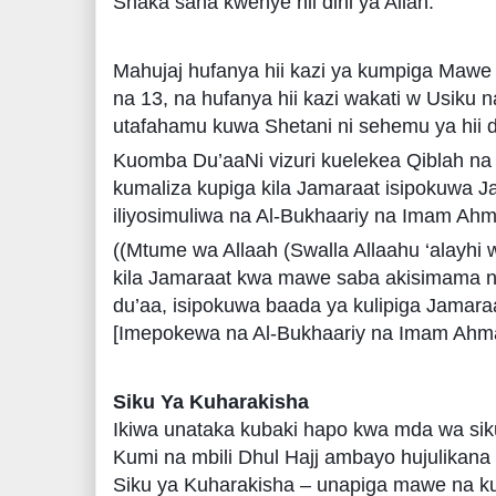
Shaka sana kwenye hii dini ya Allah.
Mahujaj hufanya hii kazi ya kumpiga Mawe S
na 13, na hufanya hii kazi wakati w Usiku
utafahamu kuwa Shetani ni sehemu ya hii d
Kuomba Du’aaNi vizuri kuelekea Qiblah n
kumaliza kupiga kila Jamaraat isipokuwa J
iliyosimuliwa na Al-Bukhaariy na Imam Ah
((Mtume wa Allaah (Swalla Allaahu ‘alayhi
kila Jamaraat kwa mawe saba akisimama n
du’aa, isipokuwa baada ya kulipiga Jamar
[Imepokewa na Al-Bukhaariy na Imam Ahm
Siku Ya Kuharakisha
Ikiwa unataka kubaki hapo kwa mda wa siku 
Kumi na mbili Dhul Hajj ambayo hujulikana k
Siku ya Kuharakisha – unapiga mawe na k