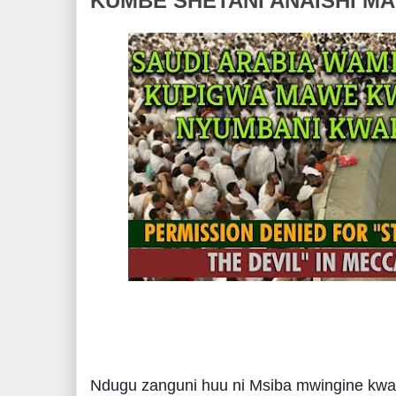
KUMBE SHETANI ANAISHI M
Ndugu zanguni huu ni Msiba mwingine kwa 