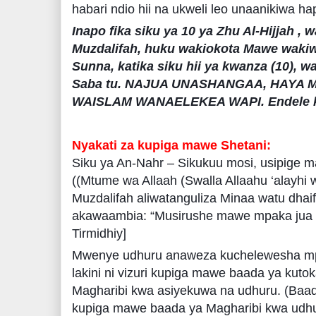
habari ndio hii na ukweli leo unaanikiwa ha
Inapo fika siku ya 10 ya Zhu Al-Hijjah ,
Muzdalifah, huku wakiokota Mawe wakiwa
Sunna, katika siku hii ya kwanza (10),
Saba tu. NAJUA UNASHANGAA, HAYA M
WAISLAM WANAELEKEA WAPI. Endele 
Nyakati za kupiga mawe Shetani:
Siku ya An-Nahr – Sikukuu mosi, usipige 
((Mtume wa Allaah (Swalla Allaahu ‘alayhi 
Muzdalifah aliwatanguliza Minaa watu dha
akawaambia: “Musirushe mawe mpaka jua li
Tirmidhiy]
Mwenye udhuru anaweza kuchelewesha mpa
lakini ni vizuri kupiga mawe baada ya kutok
Magharibi kwa asiyekuwa na udhuru. (Baa
kupiga mawe baada ya Magharibi kwa udhuru