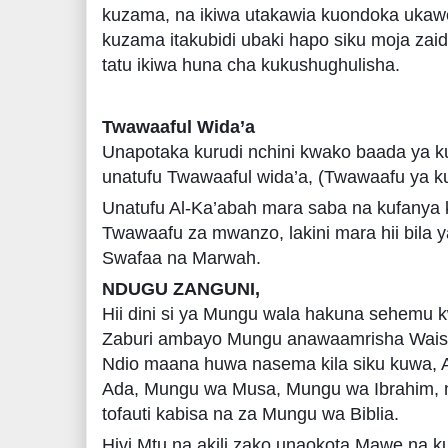
kuzama, na ikiwa utakawia kuondoka ukaw
kuzama itakubidi ubaki hapo siku moja zaidi
tatu ikiwa huna cha kukushughulisha.
Twawaaful Wida’a
Unapotaka kurudi nchini kwako baada ya ku
unatufu Twawaaful wida’a, (Twawaafu ya ku
Unatufu Al-Ka’abah mara saba na kufanya 
Twawaafu za mwanzo, lakini mara hii bila 
Swafaa na Marwah.
NDUGU ZANGUNI,
Hii dini si ya Mungu wala hakuna sehemu k
Zaburi ambayo Mungu anawaamrisha Waisr
Ndio maana huwa nasema kila siku kuwa, 
Ada, Mungu wa Musa, Mungu wa Ibrahim, n
tofauti kabisa na za Mungu wa Biblia.
Hivi Mtu na akili zako unaokota Mawe na 