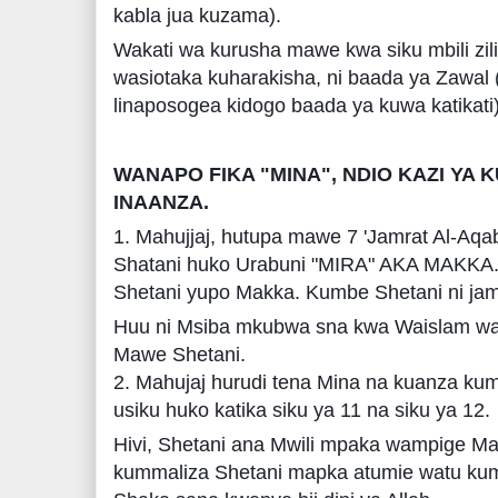
kabla jua kuzama).
Wakati wa kurusha mawe kwa siku mbili zili
wasiotaka kuharakisha, ni baada ya Zawal 
linaposogea kidogo baada ya kuwa katikati)
WANAPO FIKA "MINA", NDIO KAZI YA
INAANZA.
1. Mahujjaj, hutupa mawe 7 'Jamrat Al-Aq
Shatani huko Urabuni "MIRA" AKA MAKKA
Shetani yupo Makka. Kumbe Shetani ni j
Huu ni Msiba mkubwa sna kwa Waislam wan
Mawe Shetani.
2. Mahujaj hurudi tena Mina na kuanza ku
usiku huko katika siku ya 11 na siku ya 12.
Hivi, Shetani ana Mwili mpaka wampige Ma
kummaliza Shetani mapka atumie watu ku