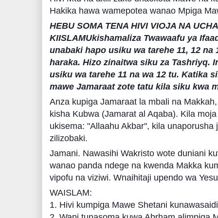
Hakika hawa wamepotea wanao Mpiga Maw
HEBU SOMA TENA HIVI VIOJA NA UCH
KIISLAMUkishamaliza Twawaafu ya Ifaa
unabaki hapo usiku wa tarehe 11, 12 na
haraka. Hizo zinaitwa siku za Tashriyq.
usiku wa tarehe 11 na wa 12 tu. Katika s
mawe Jamaraat zote tatu kila siku kwa m
Anza kupiga Jamaraat la mbali na Makkah, 
kisha Kubwa (Jamarat al Aqaba). Kila moj
ukisema: "Allaahu Akbar", kila unaporusha ji
zilizobaki.
Jamani. Nawasihi Wakristo wote duniani
wanao panda ndege na kwenda Makka kum
vipofu na viziwi. Wnaihitaji upendo wa Yesu
WAISLAM:
1. Hivi kumpiga Mawe Shetani kunawasaidi
2. Wapi tunasoma kuwa Abrham alimpiga 