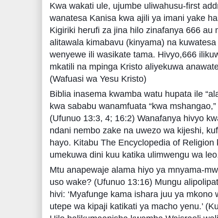
Kwa wakati ule, ujumbe uliwahusu-first ad
wanatesa Kanisa kwa ajili ya imani yake 
Kigiriki herufi za jina hilo zinafanya 666 
alitawala kimabavu (kinyama) na kuwatesa 
wenyewe ili wasikate tama. Hivyo,666 iliku
mkatili na mpinga Kristo aliyekuwa anawat
(Wafuasi wa Yesu Kristo)
Biblia inasema kwamba watu hupata ile “a
kwa sababu wanamfuata “kwa mshangao,” 
(Ufunuo 13:3, 4; 16:2) Wanafanya hivyo kw
ndani nembo zake na uwezo wa kijeshi, ku
hayo. Kitabu The Encyclopedia of Religion 
umekuwa dini kuu katika ulimwengu wa leo
Mtu anapewaje alama hiyo ya mnyama-mwit
uso wake? (Ufunuo 13:16) Mungu alipolipatia
hivi: ‘Myafunge kama ishara juu ya mkono
utepe wa kipaji katikati ya macho yenu.’ (