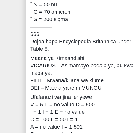
¨ N = 50 nu
¨ O = 70 omicron
¨ S = 200 sigma
————
666
Rejea hapa Encyclopedia Britannica under 
Table 8.
Maana ya Kimaandishi:
VICARIUS – Asimamaye badala ya, au kw
niaba ya.
FILII – Mwana/kijana wa kiume
DEI – Maana yake ni MUNGU
Ufafanuzi wa jina lenyewe
V = 5 F = no value D = 500
I = 1 I = 1 E = no value
C = 100 L = 50 I = 1
A = no value I = 1 501