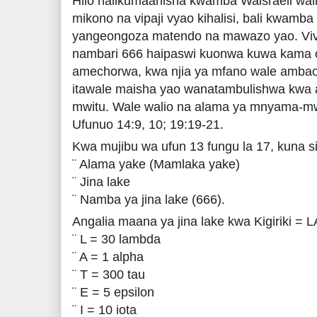
Hilo halikumaanisha kwamba Waisraeli wal
mikono na vipaji vyao kihalisi, bali kwam
yangeongoza matendo na mawazo yao. Vivyo
nambari 666 haipaswi kuonwa kuwa kama 
amechorwa, kwa njia ya mfano wale ambao
itawale maisha yao wanatambulishwa kwa
mwitu. Wale walio na alama ya mnyama-
Ufunuo 14:9, 10; 19:19-21.
Kwa mujibu wa ufun 13 fungu la 17, kuna s
¨ Alama yake (Mamlaka yake)
¨ Jina lake
¨ Namba ya jina lake (666).
Angalia maana ya jina lake kwa Kigiriki =
¨ L = 30 lambda
¨ A = 1 alpha
¨ T = 300 tau
¨ E = 5 epsilon
¨ I = 10 iota