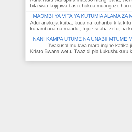
bila wao kujijuwa basi chukua muongozo huu ut
MAOMBI YA VITA YA KUTUMIA ALAMA ZA
Adui anakuja kuiba, kuua na kuharibu kila kitu
kupambana na maadui, tujue silaha zetu, na k
NANI KAMPA UTUME NA UNABII MTUME
Twakusalimu kwa mara ingine katika jina 
Kristo Bwana wetu. Twazidi pia kukushukuru kwa