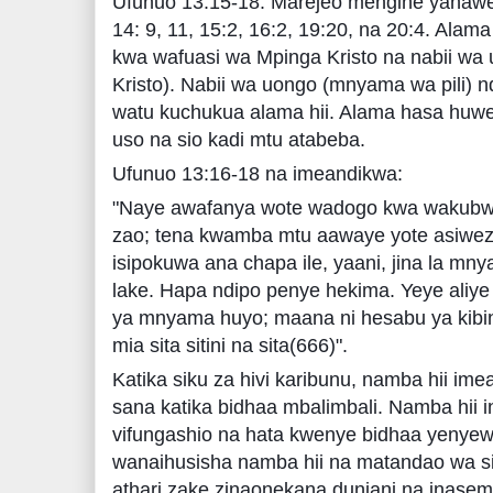
Ufunuo 13:15-18. Marejeo mengine yanawe
14: 9, 11, 15:2, 16:2, 19:20, na 20:4. Alam
kwa wafuasi wa Mpinga Kristo na nabii wa
Kristo). Nabii wa uongo (mnyama wa pili)
watu kuchukua alama hii. Alama hasa huwe
uso na sio kadi mtu atabeba.
Ufunuo 13:16-18 na imeandikwa:
"Naye awafanya wote wadogo kwa wakubwa,
zao; tena kwamba mtu aawaye yote asiwez
isipokuwa ana chapa ile, yaani, jina la mn
lake. Hapa ndipo penye hekima. Yeye aliye 
ya mnyama huyo; maana ni hesabu ya kibi
mia sita sitini na sita(666)".
Katika siku za hivi karibunu, namba hii im
sana katika bidhaa mbalimbali. Namba hii 
vifungashio na hata kwenye bidhaa yenye
wanaihusisha namba hii na matandao wa 
athari zake zinaonekana duniani na inas