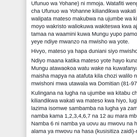
Ufunuo wa Yohane) ni mmoja. Watafiti we
cha Ufunuo wa Yohanne kiliandikwa wakati
walipata mateso makubwa na ujumbe wa kit
moyo wakristo waliokuwa wakiteswa kwa aji
tamaa na waamini kuwa Mungu yupo pamo
yeye ndiye mwanzo na mwisho wa yote.
Hivyo, mateso ya hapa duniani siyo mwisho
Ndiyo maana katika mateso yote hayo kun
Mungu atawaokoa watu wake na kuwafanya 
maisha mapya na atafuta kila chozi walilo na
mwishoni mwa utawala wa Domitian (81-97
Kulingana na lugha na ujumbe wa kitabu c
kiliandikwa wakati wa mateso kwa hiyo, lug
lazima isomwe sambamba na lugha ya zama
namba kama 1,2,3,4,6,7 na 12 au mara mbil
Namba 6 ni namba ya uovu au mwovu na hi
alama ya mwovu na hasa (kusisitiza zaidi)