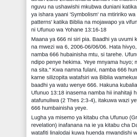
nguvu na ushawishi mkubwa duniani katika k
ya ishara yaani 'Symbolism' na mtiririko w
patterns' katika Biblia na mojawapo ya vif
ni Ufunuo wa Yohane 13:16-18
Maana ya 666 ni siri pia. Baadhi ya uvumi
na mwezi wa 6, 2006-06/06/06. Hata hivyo,
namba 666 hubainisha mtu, si tarehe. Ufu
ndipo penye hekima. Yeye mnyama huyo; maa
na sita." Kwa namna fulani, namba 666 h
karne silizopita watafsiri wa Biblia wamek
baadhi ya watu wenye 666. Hakuna kubalia
Ufunuo 13:18 inasema namba hii inahitaji 
atafunuliwa (2 Thes 2:3-4), itakuwa wazi ye
666 humbainisha yeye.
Lugha ya misemo ya kitabu cha Ufunuo (Gre
revelation) inafanana na ie ya kitabu cha D
watafiti linalodai kuwa huenda mwandishi wa 