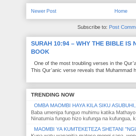
Newer Post
Home
Subscribe to:
Post Comme
SURAH 10:94 – WHY THE BIBLE IS
BOOK
One of the most troubling verses in the Qur’a
This Qur’anic verse reveals that Muhammad ha
TRENDING NOW
OMBA MAOMBI HAYA KILA SIKU ASUBUHI
Baba umenipa funguo muhimu katika Mathayo 
Ninatumia funguo hizo kufunga na kufungua, k
MAOMBI YA KUMTEKETEZA SHETANI "NGU
Kuna watu wanapitia mateso mengi sana, wen