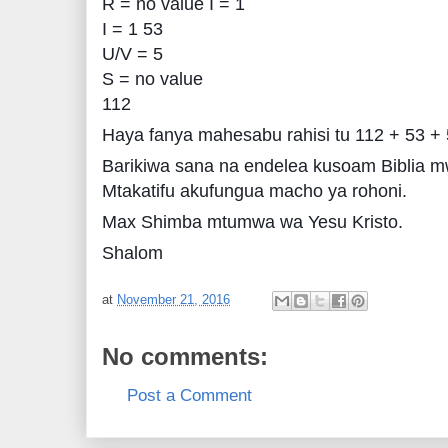
R = no value I = 1
I = 1 53
U/V = 5
S = no value
112
Haya fanya mahesabu rahisi tu 112 + 53 +
Barikiwa sana na endelea kusoam Bibli
Mtakatifu akufungua macho ya rohoni.
Max Shimba mtumwa wa Yesu Kristo.
Shalom
at
November 21, 2016
No comments:
Post a Comment