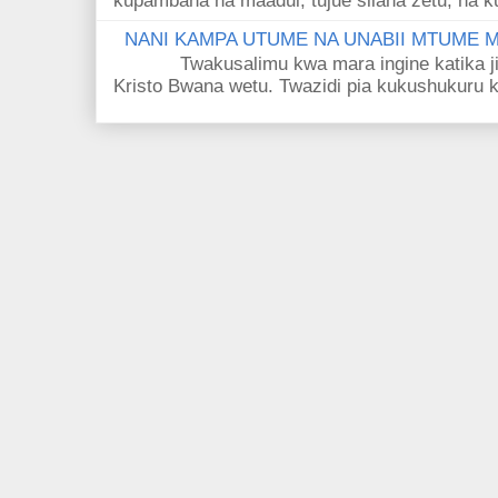
kupambana na maadui, tujue silaha zetu, na k
NANI KAMPA UTUME NA UNABII MTUME
Twakusalimu kwa mara ingine katika jina 
Kristo Bwana wetu. Twazidi pia kukushukuru kwa