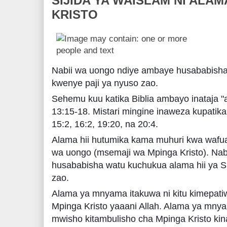
SIJIDA YA WAISLAM NI ALAM
KRISTO
Nabii wa uongo ndiye ambaye husababisha
kwenye paji ya nyuso zao.
Sehemu kuu katika Biblia ambayo inataja 
13:15-18. Mistari mingine inaweza kupatika
15:2, 16:2, 19:20, na 20:4.
Alama hii hutumika kama muhuri kwa wafua
wa uongo (msemaji wa Mpinga Kristo). Na
husababisha watu kuchukua alama hii ya S
zao.
Alama ya mnyama itakuwa ni kitu kimepat
Mpinga Kristo yaaani Allah. Alama ya mnya
mwisho kitambulisho cha Mpinga Kristo kina